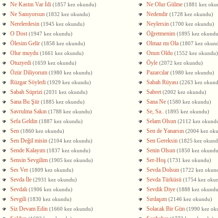
Ne Kastın Var İdi
Ne Olur Gülme
(1857 kez okundu)
(1881 kez oku
Ne Sanıyorsun
Nedendir
(1832 kez okundu)
(1728 kez okundu)
Nerelerdesin
Neylersin
(1945 kez okundu)
(1700 kez okundu)
O Dost
Öğretmenim
(1947 kez okundu)
(1895 kez okundu
Ölesim Gelir
Olmaz mı Ola
(1858 kez okundu)
(1807 kez okun
Olur muydu
Onun Oldu
(1661 kez okundu)
(1552 kez okundu)
Otuzyedi
Öyle
(1659 kez okundu)
(2072 kez okundu)
Özür Diliyorum
Pazarcılar
(1980 kez okundu)
(1980 kez okundu)
Rüzgar Söyledi
Sabah Rüyası
(1929 kez okundu)
(2263 kez okun
Sabah Süprizi
Sabret
(2031 kez okundu)
(2002 kez okundu)
Sana Bu Şiir
Sana Ne
(1885 kez okundu)
(1580 kez okundu)
Savrulma Sakın
Se, Sa..
(1788 kez okundu)
(1895 kez okundu)
Sefa Geldin
Selam Olsun
(1887 kez okundu)
(2112 kez okund
Sen
Sen de Yanarsın
(1860 kez okundu)
(2004 kez ok
Sen Değil misin
Sen Gereksin
(2104 kez okundu)
(1825 kez okund
Sende Kalayım
Senin Olsun
(1837 kez okundu)
(1850 kez okundu
Sensin Sevgilim
Ser-Hoş
(1905 kez okundu)
(1731 kez okundu)
Ses Ver
Sevda Dolsun
(1809 kez okundu)
(1722 kez okun
Sevda İle
Sevda Türküsü
(2931 kez okundu)
(1754 kez oku
Sevdalı
Sevdik Diye
(1906 kez okundu)
(1888 kez okundu
Sevgili
Sırdaşım
(1830 kez okundu)
(2146 kez okundu)
Siz Devam Edin
Solacak Bir Gün
(1660 kez okundu)
(1990 kez ok