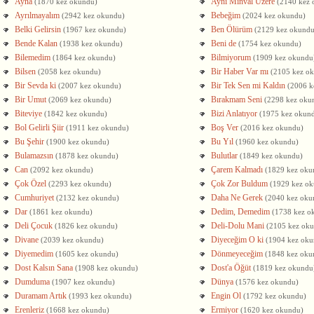
Ayna
Aynı Minval Üzere
(1870 kez okundu)
(2140 kez 
Ayrılmayalım
Bebeğim
(2942 kez okundu)
(2024 kez okundu)
Belki Gelirsin
Ben Ölürüm
(1967 kez okundu)
(2129 kez okundu
Bende Kalan
Beni de
(1938 kez okundu)
(1754 kez okundu)
Bilemedim
Bilmiyorum
(1864 kez okundu)
(1909 kez okundu
Bilsen
Bir Haber Var mı
(2058 kez okundu)
(2105 kez o
Bir Sevda ki
Bir Tek Sen mi Kaldın
(2007 kez okundu)
(2006 k
Bir Umut
Bırakmam Seni
(2069 kez okundu)
(2298 kez oku
Biteviye
Bizi Anlatıyor
(1842 kez okundu)
(1975 kez okun
Bol Gelirli Şiir
Boş Ver
(1911 kez okundu)
(2016 kez okundu)
Bu Şehir
Bu Yıl
(1900 kez okundu)
(1960 kez okundu)
Bulamazsın
Bulutlar
(1878 kez okundu)
(1849 kez okundu)
Can
Çarem Kalmadı
(2092 kez okundu)
(1829 kez oku
Çok Özel
Çok Zor Buldum
(2293 kez okundu)
(1929 kez o
Cumhuriyet
Daha Ne Gerek
(2132 kez okundu)
(2040 kez oku
Dar
Dedim, Demedim
(1861 kez okundu)
(1738 kez o
Deli Çocuk
Deli-Dolu Mani
(1826 kez okundu)
(2105 kez ok
Divane
Diyeceğim O ki
(2039 kez okundu)
(1904 kez oku
Diyemedim
Dönmeyeceğim
(1605 kez okundu)
(1848 kez oku
Dost Kalsın Sana
Dost'a Öğüt
(1908 kez okundu)
(1819 kez okundu
Dumduma
Dünya
(1907 kez okundu)
(1576 kez okundu)
Duramam Artık
Engin Ol
(1993 kez okundu)
(1792 kez okundu)
Erenleriz
Ermiyor
(1668 kez okundu)
(1620 kez okundu)