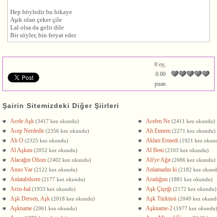
Hep böyledir bu hikaye
Aşık olan çeker çile
Lal olsa da gelir dile
Bir söyler, bin feryat eder.
0 oy,
0.00
puan
Şairin Sitemizdeki Diğer Şiirleri
Acele Aşk
Acelen Ne
(3417 kez okundu)
(2411 kez okundu)
Acep Nerdedir
Ah Etmem
(2356 kez okundu)
(2271 kez okundu)
Ah O
Aklım Ermedi
(2325 kez okundu)
(1921 kez okun
Al Aşkını
Al Beni
(2052 kez okundu)
(2103 kez okundu)
Alacağın Olsun
Ali'ye Ağıt
(2402 kez okundu)
(2086 kez okundu)
Anısı Var
Anlamadın ki
(2122 kez okundu)
(2182 kez okund
Anlatabilsem
Aradığım
(2177 kez okundu)
(1881 kez okundu)
Arzu-hal
Aşk Çiçeği
(1933 kez okundu)
(2172 kez okundu)
Aşk Dersen, Aşk
Aşk Türküsü
(2018 kez okundu)
(2049 kez okund
Aşkname
Aşkname-2
(2061 kez okundu)
(1977 kez okundu