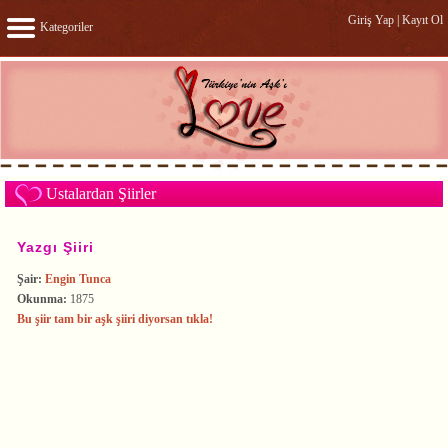
Giriş Yap
|
Kayıt Ol
Kategoriler
Ustalardan Şiirler
Yazgı Şiiri
Şair:
Engin Tunca
Okunma:
1875
Bu şiir tam bir aşk şiiri diyorsan tıkla!