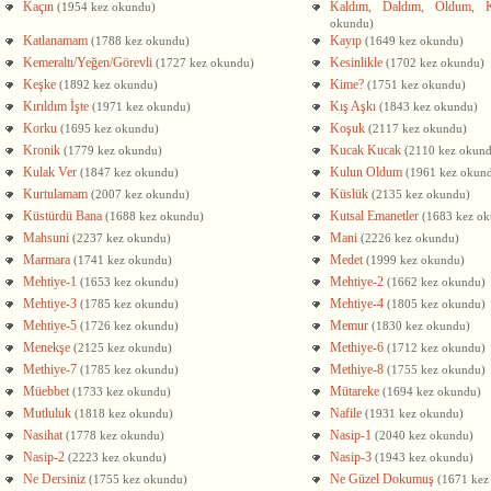
Kaçın
Kaldım, Daldım, Oldum, Ka
(1954 kez okundu)
okundu)
Katlanamam
Kayıp
(1788 kez okundu)
(1649 kez okundu)
Kemeraltı/Yeğen/Görevli
Kesinlikle
(1727 kez okundu)
(1702 kez okundu)
Keşke
Kime?
(1892 kez okundu)
(1751 kez okundu)
Kırıldım İşte
Kış Aşkı
(1971 kez okundu)
(1843 kez okundu)
Korku
Koşuk
(1695 kez okundu)
(2117 kez okundu)
Kronik
Kucak Kucak
(1779 kez okundu)
(2110 kez okun
Kulak Ver
Kulun Oldum
(1847 kez okundu)
(1961 kez okun
Kurtulamam
Küslük
(2007 kez okundu)
(2135 kez okundu)
Küstürdü Bana
Kutsal Emanetler
(1688 kez okundu)
(1683 kez o
Mahsuni
Mani
(2237 kez okundu)
(2226 kez okundu)
Marmara
Medet
(1741 kez okundu)
(1999 kez okundu)
Mehtiye-1
Mehtiye-2
(1653 kez okundu)
(1662 kez okundu)
Mehtiye-3
Mehtiye-4
(1785 kez okundu)
(1805 kez okundu)
Mehtiye-5
Memur
(1726 kez okundu)
(1830 kez okundu)
Menekşe
Methiye-6
(2125 kez okundu)
(1712 kez okundu)
Methiye-7
Methiye-8
(1785 kez okundu)
(1755 kez okundu)
Müebbet
Mütareke
(1733 kez okundu)
(1694 kez okundu)
Mutluluk
Nafile
(1818 kez okundu)
(1931 kez okundu)
Nasihat
Nasip-1
(1778 kez okundu)
(2040 kez okundu)
Nasip-2
Nasip-3
(2223 kez okundu)
(1943 kez okundu)
Ne Dersiniz
Ne Güzel Dokumuş
(1755 kez okundu)
(1671 kez