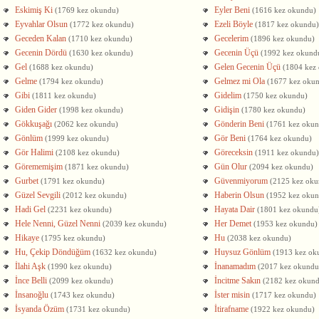
Eskimiş Ki
Eyler Beni
(1769 kez okundu)
(1616 kez okundu)
Eyvahlar Olsun
Ezeli Böyle
(1772 kez okundu)
(1817 kez okundu)
Geceden Kalan
Gecelerim
(1710 kez okundu)
(1896 kez okundu)
Gecenin Dördü
Gecenin Üçü
(1630 kez okundu)
(1992 kez okund
Gel
Gelen Gecenin Üçü
(1688 kez okundu)
(1804 kez
Gelme
Gelmez mi Ola
(1794 kez okundu)
(1677 kez oku
Gibi
Gidelim
(1811 kez okundu)
(1750 kez okundu)
Giden Gider
Gidişin
(1998 kez okundu)
(1780 kez okundu)
Gökkuşağı
Gönderin Beni
(2062 kez okundu)
(1761 kez oku
Gönlüm
Gör Beni
(1999 kez okundu)
(1764 kez okundu)
Gör Halimi
Göreceksin
(2108 kez okundu)
(1911 kez okundu)
Görememişim
Gün Olur
(1871 kez okundu)
(2094 kez okundu)
Gurbet
Güvenmiyorum
(1791 kez okundu)
(2125 kez oku
Güzel Sevgili
Haberin Olsun
(2012 kez okundu)
(1952 kez oku
Hadi Gel
Hayata Dair
(2231 kez okundu)
(1801 kez okundu
Hele Nenni, Güzel Nenni
Her Demet
(2039 kez okundu)
(1953 kez okundu)
Hikaye
Hu
(1795 kez okundu)
(2038 kez okundu)
Hu, Çekip Döndüğüm
Huysuz Gönlüm
(1632 kez okundu)
(1913 kez ok
İlahi Aşk
İnanamadım
(1990 kez okundu)
(2017 kez okundu
İnce Belli
İncitme Sakın
(2099 kez okundu)
(2182 kez okun
İnsanoğlu
İster misin
(1743 kez okundu)
(1717 kez okundu)
İsyanda Özüm
İtirafname
(1731 kez okundu)
(1922 kez okundu)