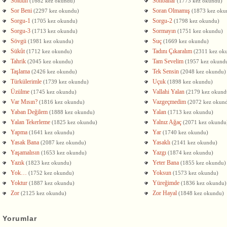
Soldun
Sonbahar
(1682 kez okundu)
(1773 kez okundu)
Sor Beni
Soran Olmamış
(2297 kez okundu)
(1873 kez oku
Sorgu-1
Sorgu-2
(1705 kez okundu)
(1798 kez okundu)
Sorgu-3
Sormayın
(1713 kez okundu)
(1751 kez okundu)
Sövgü
Suç
(1981 kez okundu)
(1669 kez okundu)
Sükût
Tadını Çıkaralım
(1712 kez okundu)
(2311 kez ok
Tahrik
Tam Sevelim
(2045 kez okundu)
(1957 kez okund
Taşlama
Tek Sensin
(2426 kez okundu)
(2048 kez okundu)
Türkülerimle
Uçuk
(1739 kez okundu)
(1898 kez okundu)
Üzülme
Vallahi Yalan
(1745 kez okundu)
(2179 kez okund
Var Mısın?
Vazgeçmedim
(1816 kez okundu)
(2072 kez okun
Yaban Değilem
Yalan
(1888 kez okundu)
(1713 kez okundu)
Yalan Tekerleme
Yalnız Ağaç
(1825 kez okundu)
(2071 kez okundu
Yapma
Yar
(1641 kez okundu)
(1740 kez okundu)
Yasak Bana
Yasaklı
(2087 kez okundu)
(2141 kez okundu)
Yaşamalısın
Yazgı
(1653 kez okundu)
(1874 kez okundu)
Yazık
Yeter Bana
(1823 kez okundu)
(1855 kez okundu)
Yok…
Yoksun
(1752 kez okundu)
(1573 kez okundu)
Yoktur
Yüreğimde
(1887 kez okundu)
(1836 kez okundu)
Zor
Zor Hayal
(2125 kez okundu)
(1848 kez okundu)
Yorumlar