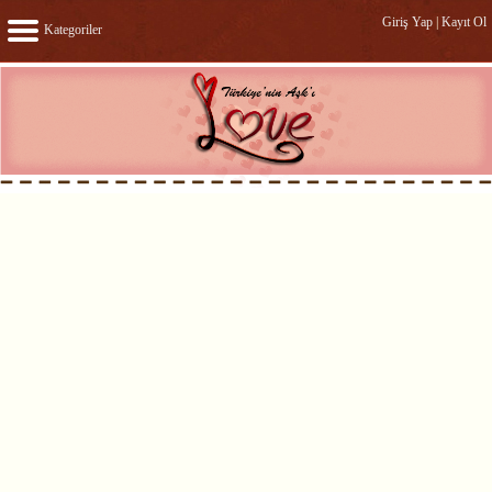
Giriş Yap
|
Kayıt Ol
Kategoriler