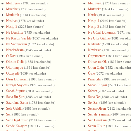
Methiye-7
Methiye-8
(1785 kez okundu)
(1754 kez okundu)
Müebbet
Mütareke
(1733 kez okundu)
(1694 kez okundu)
Mutluluk
Nafile
(1818 kez okundu)
(1931 kez okundu)
Nasihat
Nasip-1
(1778 kez okundu)
(2040 kez okundu)
Nasip-2
Nasip-3
(2223 kez okundu)
(1943 kez okundu)
Ne Dersiniz
Ne Güzel Dokumuş
(1755 kez okundu)
(1671 kez
Ne Kastın Var İdi
Ne Olur Gülme
(1857 kez okundu)
(1881 kez oku
Ne Sanıyorsun
Nedendir
(1832 kez okundu)
(1728 kez okundu)
Nerelerdesin
Neylersin
(1945 kez okundu)
(1700 kez okundu)
O Dost
Öğretmenim
(1947 kez okundu)
(1894 kez okundu
Ölesim Gelir
Olmaz mı Ola
(1858 kez okundu)
(1807 kez okun
Olur muydu
Onun Oldu
(1661 kez okundu)
(1552 kez okundu)
Otuzyedi
Öyle
(1659 kez okundu)
(2072 kez okundu)
Özür Diliyorum
Pazarcılar
(1980 kez okundu)
(1980 kez okundu)
Rüzgar Söyledi
Sabah Rüyası
(1929 kez okundu)
(2263 kez okun
Sabah Süprizi
Sabret
(2031 kez okundu)
(2002 kez okundu)
Sana Bu Şiir
Sana Ne
(1885 kez okundu)
(1580 kez okundu)
Savrulma Sakın
Se, Sa..
(1788 kez okundu)
(1895 kez okundu)
Sefa Geldin
Selam Olsun
(1886 kez okundu)
(2112 kez okund
Sen
Sen de Yanarsın
(1860 kez okundu)
(2004 kez ok
Sen Değil misin
Sen Gereksin
(2104 kez okundu)
(1825 kez okund
Sende Kalayım
Senin Olsun
(1837 kez okundu)
(1850 kez okundu