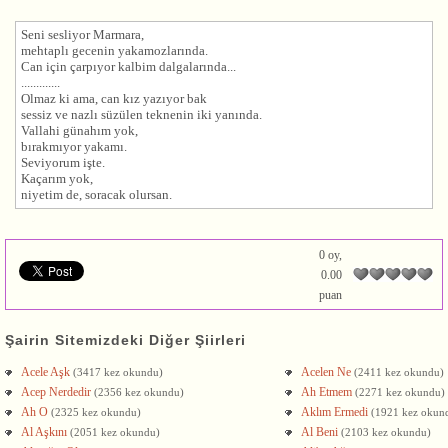
Seni sesliyor Marmara,
mehtaplı gecenin yakamozlarında.
Can için çarpıyor kalbim dalgalarında...
.............
Olmaz ki ama, can kız yazıyor bak
sessiz ve nazlı süzülen teknenin iki yanında.
Vallahi günahım yok,
bırakmıyor yakamı.
Seviyorum işte.
Kaçarım yok,
niyetim de, soracak olursan.
0 oy,
0.00
puan
Şairin Sitemizdeki Diğer Şiirleri
Acele Aşk
Acelen Ne
(3417 kez okundu)
(2411 kez okundu)
Acep Nerdedir
Ah Etmem
(2356 kez okundu)
(2271 kez okundu)
Ah O
Aklım Ermedi
(2325 kez okundu)
(1921 kez okun
Al Aşkını
Al Beni
(2051 kez okundu)
(2103 kez okundu)