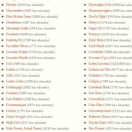
Divane
Diyeceğim O ki
(2039 kez okundu)
(1904 kez oku
Diyemedim
Dönmeyeceğim
(1605 kez okundu)
(1848 kez oku
Dost Kalsın Sana
Dost'a Öğüt
(1908 kez okundu)
(1819 kez okundu
Dumduma
Dünya
(1907 kez okundu)
(1576 kez okundu)
Duramam Artık
Engin Ol
(1993 kez okundu)
(1791 kez okundu)
Erenleriz
Ermiyor
(1668 kez okundu)
(1620 kez okundu)
Eskimiş Ki
Eyler Beni
(1769 kez okundu)
(1616 kez okundu)
Eyvahlar Olsun
Ezeli Böyle
(1772 kez okundu)
(1817 kez okundu)
Geceden Kalan
Gecelerim
(1710 kez okundu)
(1896 kez okundu)
Gecenin Dördü
Gecenin Üçü
(1630 kez okundu)
(1992 kez okund
Gel
Gelen Gecenin Üçü
(1688 kez okundu)
(1804 kez
Gelme
Gelmez mi Ola
(1794 kez okundu)
(1677 kez oku
Gibi
Gidelim
(1811 kez okundu)
(1750 kez okundu)
Giden Gider
Gidişin
(1998 kez okundu)
(1780 kez okundu)
Gökkuşağı
Gönderin Beni
(2062 kez okundu)
(1761 kez oku
Gönlüm
Gör Beni
(1999 kez okundu)
(1764 kez okundu)
Gör Halimi
Göreceksin
(2108 kez okundu)
(1911 kez okundu)
Görememişim
Gün Olur
(1871 kez okundu)
(2094 kez okundu)
Gurbet
Güvenmiyorum
(1791 kez okundu)
(2125 kez oku
Güzel Sevgili
Haberin Olsun
(2012 kez okundu)
(1952 kez oku
Hadi Gel
Hayata Dair
(2231 kez okundu)
(1801 kez okundu
Hele Nenni, Güzel Nenni
Her Demet
(2039 kez okundu)
(1953 kez okundu)