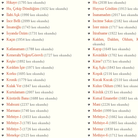
Hikaye
Hu
(1795 kez okundu)
(2038 kez okundu)
Hu, Çekip Döndüğüm
Huysuz Gönlüm
(1632 kez okundu)
(1913 kez ok
İlahi Aşk
İnanamadım
(1990 kez okundu)
(2017 kez okundu
İnce Belli
İncitme Sakın
(2099 kez okundu)
(2182 kez okun
İnsanoğlu
İster misin
(1743 kez okundu)
(1717 kez okundu)
İsyanda Özüm
İtirafname
(1731 kez okundu)
(1922 kez okundu)
Kaçın
Kaldım, Daldım, Oldum, Ka
(1954 kez okundu)
okundu)
Katlanamam
Kayıp
(1788 kez okundu)
(1649 kez okundu)
Kemeraltı/Yeğen/Görevli
Kesinlikle
(1727 kez okundu)
(1702 kez okundu)
Keşke
Kime?
(1892 kez okundu)
(1751 kez okundu)
Kırıldım İşte
Kış Aşkı
(1971 kez okundu)
(1843 kez okundu)
Korku
Koşuk
(1695 kez okundu)
(2116 kez okundu)
Kronik
Kucak Kucak
(1779 kez okundu)
(2110 kez okun
Kulak Ver
Kulun Oldum
(1847 kez okundu)
(1961 kez okun
Kurtulamam
Küslük
(2007 kez okundu)
(2135 kez okundu)
Küstürdü Bana
Kutsal Emanetler
(1688 kez okundu)
(1683 kez o
Mahsuni
Mani
(2237 kez okundu)
(2226 kez okundu)
Marmara
Medet
(1740 kez okundu)
(1999 kez okundu)
Mehtiye-1
Mehtiye-2
(1653 kez okundu)
(1662 kez okundu)
Mehtiye-3
Mehtiye-4
(1785 kez okundu)
(1805 kez okundu)
Mehtiye-5
Memur
(1726 kez okundu)
(1830 kez okundu)
Menekşe
Methiye-6
(2125 kez okundu)
(1712 kez okundu)