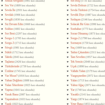
Sensin Sevgilim
Ser-Hoş
(1905 kez okundu)
(1731 kez okundu)
Ses Ver
Sevda Dolsun
(1809 kez okundu)
(1722 kez okun
Sevda İle
Sevda Türküsü
(2931 kez okundu)
(1754 kez oku
Sevdalı
Sevdik Diye
(1906 kez okundu)
(1887 kez okundu
Sevgili
Sırdaşım
(1830 kez okundu)
(2146 kez okundu)
Siz Devam Edin
Solacak Bir Gün
(1660 kez okundu)
(1990 kez ok
Soldun
Sonbahar
(1682 kez okundu)
(1773 kez okundu)
Sor Beni
Soran Olmamış
(2297 kez okundu)
(1873 kez oku
Sorgu-1
Sorgu-2
(1705 kez okundu)
(1798 kez okundu)
Sorgu-3
Sormayın
(1713 kez okundu)
(1750 kez okundu)
Sövgü
Suç
(1981 kez okundu)
(1669 kez okundu)
Sükût
Tadını Çıkaralım
(1712 kez okundu)
(2311 kez ok
Tahrik
Tam Sevelim
(2045 kez okundu)
(1957 kez okund
Taşlama
Tek Sensin
(2426 kez okundu)
(2048 kez okundu)
Türkülerimle
Uçuk
(1739 kez okundu)
(1898 kez okundu)
Üzülme
Vallahi Yalan
(1745 kez okundu)
(2179 kez okund
Var Mısın?
Vazgeçmedim
(1816 kez okundu)
(2072 kez okun
Yaban Değilem
Yalan
(1888 kez okundu)
(1713 kez okundu)
Yalan Tekerleme
Yalnız Ağaç
(1825 kez okundu)
(2071 kez okundu
Yapma
Yar
(1641 kez okundu)
(1740 kez okundu)
Yasak Bana
Yasaklı
(2087 kez okundu)
(2141 kez okundu)
Yaşamalısın
Yazgı
(1653 kez okundu)
(1874 kez okundu)
Yazık
Yeter Bana
(1823 kez okundu)
(1855 kez okundu)