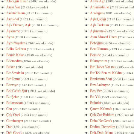
Alacağın Olsun
Ali'ye Ağıt
(2402 kez okundu)
(2086 kez okundu)
Anısı Var
Anlamadın ki
(2122 kez okundu)
(2182 kez okund
Anlatabilsem
Aradığım
(2177 kez okundu)
(1881 kez okundu)
Arzu-hal
Aşk Çiçeği
(1933 kez okundu)
(2172 kez okundu)
Aşk Dersen, Aşk
Aşk Türküsü
(2018 kez okundu)
(2049 kez okund
Aşkname
Aşkname-2
(2061 kez okundu)
(1977 kez okundu
Ayna
Aynı Minval Üzere
(1870 kez okundu)
(2140 kez 
Ayrılmayalım
Bebeğim
(2942 kez okundu)
(2024 kez okundu)
Belki Gelirsin
Ben Ölürüm
(1967 kez okundu)
(2129 kez okundu
Bende Kalan
Beni de
(1938 kez okundu)
(1754 kez okundu)
Bilemedim
Bilmiyorum
(1864 kez okundu)
(1909 kez okundu
Bilsen
Bir Haber Var mı
(2058 kez okundu)
(2105 kez o
Bir Sevda ki
Bir Tek Sen mi Kaldın
(2007 kez okundu)
(2006 k
Bir Umut
Bırakmam Seni
(2069 kez okundu)
(2298 kez oku
Biteviye
Bizi Anlatıyor
(1842 kez okundu)
(1975 kez okun
Bol Gelirli Şiir
Boş Ver
(1911 kez okundu)
(2016 kez okundu)
Bu Şehir
Bu Yıl
(1900 kez okundu)
(1959 kez okundu)
Bulamazsın
Bulutlar
(1878 kez okundu)
(1849 kez okundu)
Can
Çarem Kalmadı
(2092 kez okundu)
(1829 kez oku
Çok Özel
Çok Zor Buldum
(2293 kez okundu)
(1929 kez o
Cumhuriyet
Daha Ne Gerek
(2132 kez okundu)
(2040 kez oku
Dar
Dedim, Demedim
(1861 kez okundu)
(1738 kez o
Deli Çocuk
Deli-Dolu Mani
(1826 kez okundu)
(2105 kez ok