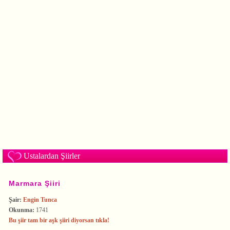
Ustalardan Şiirler
Marmara Şiiri
Şair:
Engin Tunca
Okunma:
1741
Bu şiir tam bir aşk şiiri diyorsan tıkla!