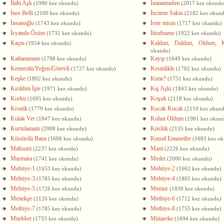
İlahi Aşk
İnanamadım
(1990 kez okundu)
(2017 kez okundu
İnce Belli
İncitme Sakın
(2100 kez okundu)
(2182 kez okun
İnsanoğlu
İster misin
(1743 kez okundu)
(1717 kez okundu)
İsyanda Özüm
İtirafname
(1731 kez okundu)
(1922 kez okundu)
Kaçın
Kaldım, Daldım, Oldum, Ka
(1954 kez okundu)
okundu)
Katlanamam
Kayıp
(1788 kez okundu)
(1649 kez okundu)
Kemeraltı/Yeğen/Görevli
Kesinlikle
(1727 kez okundu)
(1702 kez okundu)
Keşke
Kime?
(1892 kez okundu)
(1751 kez okundu)
Kırıldım İşte
Kış Aşkı
(1971 kez okundu)
(1843 kez okundu)
Korku
Koşuk
(1695 kez okundu)
(2118 kez okundu)
Kronik
Kucak Kucak
(1779 kez okundu)
(2110 kez okun
Kulak Ver
Kulun Oldum
(1847 kez okundu)
(1961 kez okun
Kurtulamam
Küslük
(2008 kez okundu)
(2135 kez okundu)
Küstürdü Bana
Kutsal Emanetler
(1688 kez okundu)
(1683 kez o
Mahsuni
Mani
(2237 kez okundu)
(2226 kez okundu)
Marmara
Medet
(1741 kez okundu)
(2000 kez okundu)
Mehtiye-1
Mehtiye-2
(1653 kez okundu)
(1662 kez okundu)
Mehtiye-3
Mehtiye-4
(1785 kez okundu)
(1805 kez okundu)
Mehtiye-5
Memur
(1726 kez okundu)
(1830 kez okundu)
Menekşe
Methiye-6
(2126 kez okundu)
(1712 kez okundu)
Methiye-7
Methiye-8
(1785 kez okundu)
(1755 kez okundu)
Müebbet
Mütareke
(1733 kez okundu)
(1694 kez okundu)