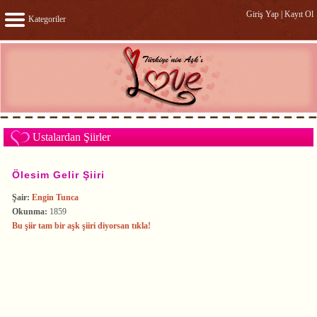
Giriş Yap
|
Kayıt Ol
Kategoriler
Ustalardan Şiirler
Ölesim Gelir Şiiri
Şair:
Engin Tunca
Okunma:
1859
Bu şiir tam bir aşk şiiri diyorsan tıkla!