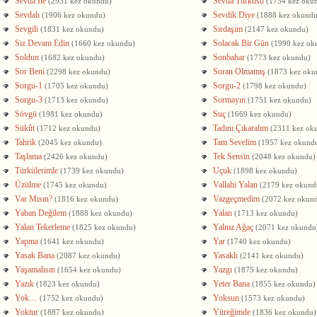
Sevda İle
Sevda Türküsü
(2931 kez okundu)
(1754 kez oku
Sevdalı
Sevdik Diye
(1906 kez okundu)
(1888 kez okundu
Sevgili
Sırdaşım
(1831 kez okundu)
(2147 kez okundu)
Siz Devam Edin
Solacak Bir Gün
(1660 kez okundu)
(1990 kez ok
Soldun
Sonbahar
(1682 kez okundu)
(1773 kez okundu)
Sor Beni
Soran Olmamış
(2298 kez okundu)
(1873 kez oku
Sorgu-1
Sorgu-2
(1705 kez okundu)
(1798 kez okundu)
Sorgu-3
Sormayın
(1713 kez okundu)
(1751 kez okundu)
Sövgü
Suç
(1981 kez okundu)
(1669 kez okundu)
Sükût
Tadını Çıkaralım
(1712 kez okundu)
(2311 kez ok
Tahrik
Tam Sevelim
(2045 kez okundu)
(1957 kez okund
Taşlama
Tek Sensin
(2426 kez okundu)
(2048 kez okundu)
Türkülerimle
Uçuk
(1739 kez okundu)
(1898 kez okundu)
Üzülme
Vallahi Yalan
(1745 kez okundu)
(2179 kez okund
Var Mısın?
Vazgeçmedim
(1816 kez okundu)
(2072 kez okun
Yaban Değilem
Yalan
(1888 kez okundu)
(1713 kez okundu)
Yalan Tekerleme
Yalnız Ağaç
(1825 kez okundu)
(2071 kez okundu
Yapma
Yar
(1641 kez okundu)
(1740 kez okundu)
Yasak Bana
Yasaklı
(2087 kez okundu)
(2141 kez okundu)
Yaşamalısın
Yazgı
(1654 kez okundu)
(1875 kez okundu)
Yazık
Yeter Bana
(1823 kez okundu)
(1855 kez okundu)
Yok…
Yoksun
(1752 kez okundu)
(1573 kez okundu)
Yoktur
Yüreğimde
(1887 kez okundu)
(1836 kez okundu)