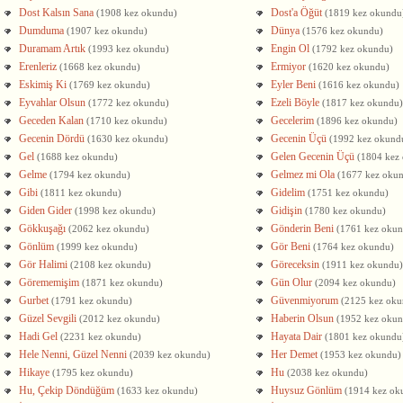
Dost Kalsın Sana
Dost'a Öğüt
(1908 kez okundu)
(1819 kez okundu
Dumduma
Dünya
(1907 kez okundu)
(1576 kez okundu)
Duramam Artık
Engin Ol
(1993 kez okundu)
(1792 kez okundu)
Erenleriz
Ermiyor
(1668 kez okundu)
(1620 kez okundu)
Eskimiş Ki
Eyler Beni
(1769 kez okundu)
(1616 kez okundu)
Eyvahlar Olsun
Ezeli Böyle
(1772 kez okundu)
(1817 kez okundu)
Geceden Kalan
Gecelerim
(1710 kez okundu)
(1896 kez okundu)
Gecenin Dördü
Gecenin Üçü
(1630 kez okundu)
(1992 kez okund
Gel
Gelen Gecenin Üçü
(1688 kez okundu)
(1804 kez
Gelme
Gelmez mi Ola
(1794 kez okundu)
(1677 kez oku
Gibi
Gidelim
(1811 kez okundu)
(1751 kez okundu)
Giden Gider
Gidişin
(1998 kez okundu)
(1780 kez okundu)
Gökkuşağı
Gönderin Beni
(2062 kez okundu)
(1761 kez oku
Gönlüm
Gör Beni
(1999 kez okundu)
(1764 kez okundu)
Gör Halimi
Göreceksin
(2108 kez okundu)
(1911 kez okundu)
Görememişim
Gün Olur
(1871 kez okundu)
(2094 kez okundu)
Gurbet
Güvenmiyorum
(1791 kez okundu)
(2125 kez oku
Güzel Sevgili
Haberin Olsun
(2012 kez okundu)
(1952 kez oku
Hadi Gel
Hayata Dair
(2231 kez okundu)
(1801 kez okundu
Hele Nenni, Güzel Nenni
Her Demet
(2039 kez okundu)
(1953 kez okundu)
Hikaye
Hu
(1795 kez okundu)
(2038 kez okundu)
Hu, Çekip Döndüğüm
Huysuz Gönlüm
(1633 kez okundu)
(1914 kez ok