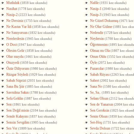
Mutluluk
Nafile
(1818 kez okundu)
(1931 kez okundu)
Nasihat
Nasip-1
(1778 kez okundu)
(2040 kez okundu)
Nasip-2
Nasip-3
(2223 kez okundu)
(1943 kez okundu)
Ne Dersiniz
Ne Güzel Dokumuş
(1755 kez okundu)
(1671 kez
Ne Kastın Var İdi
Ne Olur Gülme
(1858 kez okundu)
(1881 kez oku
Ne Sanıyorsun
Nedendir
(1832 kez okundu)
(1728 kez okundu)
Nerelerdesin
Neylersin
(1945 kez okundu)
(1700 kez okundu)
O Dost
Öğretmenim
(1947 kez okundu)
(1895 kez okundu
Ölesim Gelir
Olmaz mı Ola
(1858 kez okundu)
(1807 kez okun
Olur muydu
Onun Oldu
(1661 kez okundu)
(1552 kez okundu)
Otuzyedi
Öyle
(1659 kez okundu)
(2072 kez okundu)
Özür Diliyorum
Pazarcılar
(1980 kez okundu)
(1980 kez okundu)
Rüzgar Söyledi
Sabah Rüyası
(1929 kez okundu)
(2263 kez okun
Sabah Süprizi
Sabret
(2031 kez okundu)
(2002 kez okundu)
Sana Bu Şiir
Sana Ne
(1885 kez okundu)
(1580 kez okundu)
Savrulma Sakın
Se, Sa..
(1788 kez okundu)
(1895 kez okundu)
Sefa Geldin
Selam Olsun
(1887 kez okundu)
(2112 kez okund
Sen
Sen de Yanarsın
(1861 kez okundu)
(2004 kez ok
Sen Değil misin
Sen Gereksin
(2104 kez okundu)
(1825 kez okund
Sende Kalayım
Senin Olsun
(1837 kez okundu)
(1850 kez okundu
Sensin Sevgilim
Ser-Hoş
(1905 kez okundu)
(1731 kez okundu)
Ses Ver
Sevda Dolsun
(1809 kez okundu)
(1722 kez okun