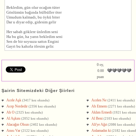
Bekledim, gün olur ocağım tüter
Gönlümün bağında bülbüller öter
Umudum kalmadı, bu öykü biter
Dar u diyar edip, gidesim gelir
Her sabah göklere ünledim seni
Ha bu gün, ha yarın bekledim seni
Sen de bir soysuza sattın Engini
Gayri bu kahırla ölesim gelir.
0 oy,
0.00
puan
Şairin Sitemizdeki Diğer Şiirleri
Acele Aşk
Acelen Ne
(3417 kez okundu)
(2411 kez okundu)
Acep Nerdedir
Ah Etmem
(2356 kez okundu)
(2271 kez okundu)
Ah O
Aklım Ermedi
(2325 kez okundu)
(1921 kez okun
Al Aşkını
Al Beni
(2052 kez okundu)
(2103 kez okundu)
Alacağın Olsun
Ali'ye Ağıt
(2402 kez okundu)
(2086 kez okundu)
Anısı Var
Anlamadın ki
(2122 kez okundu)
(2182 kez okund