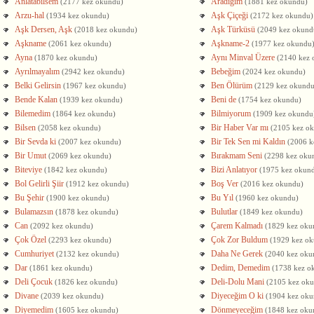
Anlatabilsem
Aradığım
(2177 kez okundu)
(1881 kez okundu)
Arzu-hal
Aşk Çiçeği
(1934 kez okundu)
(2172 kez okundu)
Aşk Dersen, Aşk
Aşk Türküsü
(2018 kez okundu)
(2049 kez okund
Aşkname
Aşkname-2
(2061 kez okundu)
(1977 kez okundu
Ayna
Aynı Minval Üzere
(1870 kez okundu)
(2140 kez 
Ayrılmayalım
Bebeğim
(2942 kez okundu)
(2024 kez okundu)
Belki Gelirsin
Ben Ölürüm
(1967 kez okundu)
(2129 kez okundu
Bende Kalan
Beni de
(1939 kez okundu)
(1754 kez okundu)
Bilemedim
Bilmiyorum
(1864 kez okundu)
(1909 kez okundu
Bilsen
Bir Haber Var mı
(2058 kez okundu)
(2105 kez o
Bir Sevda ki
Bir Tek Sen mi Kaldın
(2007 kez okundu)
(2006 k
Bir Umut
Bırakmam Seni
(2069 kez okundu)
(2298 kez oku
Biteviye
Bizi Anlatıyor
(1842 kez okundu)
(1975 kez okun
Bol Gelirli Şiir
Boş Ver
(1912 kez okundu)
(2016 kez okundu)
Bu Şehir
Bu Yıl
(1900 kez okundu)
(1960 kez okundu)
Bulamazsın
Bulutlar
(1878 kez okundu)
(1849 kez okundu)
Can
Çarem Kalmadı
(2092 kez okundu)
(1829 kez oku
Çok Özel
Çok Zor Buldum
(2293 kez okundu)
(1929 kez o
Cumhuriyet
Daha Ne Gerek
(2132 kez okundu)
(2040 kez oku
Dar
Dedim, Demedim
(1861 kez okundu)
(1738 kez o
Deli Çocuk
Deli-Dolu Mani
(1826 kez okundu)
(2105 kez ok
Divane
Diyeceğim O ki
(2039 kez okundu)
(1904 kez oku
Diyemedim
Dönmeyeceğim
(1605 kez okundu)
(1848 kez oku