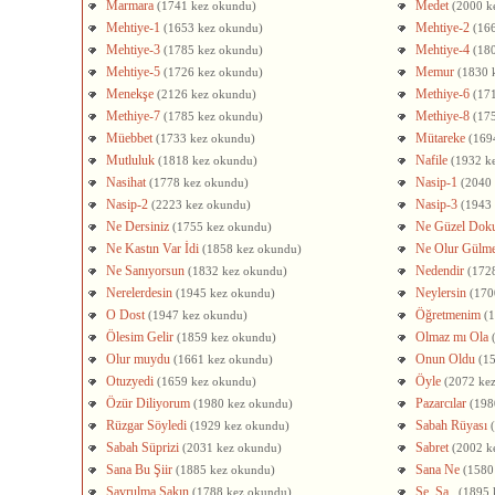
Marmara
Medet
(1741 kez okundu)
(2000 k
Mehtiye-1
Mehtiye-2
(1653 kez okundu)
(16
Mehtiye-3
Mehtiye-4
(1785 kez okundu)
(18
Mehtiye-5
Memur
(1726 kez okundu)
(1830 
Menekşe
Methiye-6
(2126 kez okundu)
(17
Methiye-7
Methiye-8
(1785 kez okundu)
(17
Müebbet
Mütareke
(1733 kez okundu)
(169
Mutluluk
Nafile
(1818 kez okundu)
(1932 k
Nasihat
Nasip-1
(1778 kez okundu)
(2040
Nasip-2
Nasip-3
(2223 kez okundu)
(1943
Ne Dersiniz
Ne Güzel Dok
(1755 kez okundu)
Ne Kastın Var İdi
Ne Olur Gülm
(1858 kez okundu)
Ne Sanıyorsun
Nedendir
(1832 kez okundu)
(172
Nerelerdesin
Neylersin
(1945 kez okundu)
(170
O Dost
Öğretmenim
(1947 kez okundu)
(
Ölesim Gelir
Olmaz mı Ola
(1859 kez okundu)
Olur muydu
Onun Oldu
(1661 kez okundu)
(1
Otuzyedi
Öyle
(1659 kez okundu)
(2072 ke
Özür Diliyorum
Pazarcılar
(1980 kez okundu)
(198
Rüzgar Söyledi
Sabah Rüyası
(1929 kez okundu)
Sabah Süprizi
Sabret
(2031 kez okundu)
(2002 k
Sana Bu Şiir
Sana Ne
(1885 kez okundu)
(1580
Savrulma Sakın
Se, Sa..
(1788 kez okundu)
(1895 