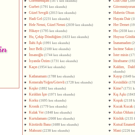
Görememişim
Gün Olur
(1871 kez okundu)
(209
Gurbet
Güvenmiyoru
(1791 kez okundu)
Güzel Sevgili
Haberin Olsun
(2013 kez okundu)
Hadi Gel
Hayata Dair
(2231 kez okundu)
(1
Hele Nenni, Güzel Nenni
Her Demet
(2039 kez okundu)
(19
Hikaye
Hu
(1795 kez okundu)
(2038 kez 
Hu, Çekip Döndüğüm
Huysuz Gönl
(1633 kez okundu)
İlahi Aşk
İnanamadım
(1991 kez okundu)
(2
İnce Belli
İncitme Sakın
(2100 kez okundu)
İnsanoğlu
İster misin
(1744 kez okundu)
(17
İsyanda Özüm
İtirafname
(1731 kez okundu)
(19
Kaçın
Kaldım, Dald
(1954 kez okundu)
okundu)
Katlanamam
Kayıp
(1788 kez okundu)
(1649 k
Kemeraltı/Yeğen/Görevli
Kesinlikle
(1728 kez okundu)
(17
Keşke
Kime?
(1892 kez okundu)
(1751 k
Kırıldım İşte
Kış Aşkı
(1971 kez okundu)
(1843
Korku
Koşuk
(1695 kez okundu)
(2118 
Kronik
Kucak Kucak
(1779 kez okundu)
Kulak Ver
Kulun Oldum
(1848 kez okundu)
Kurtulamam
Küslük
(2008 kez okundu)
(2135 
Küstürdü Bana
Kutsal Emanetl
(1688 kez okundu)
Mahsuni
Mani
(2238 kez okundu)
(2226 ke