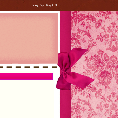
Giriş Yap
|
Kayıt Ol