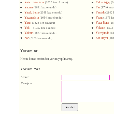
Yalan Tekerleme
Yalnız Ağaç
(1825 kez okundu)
(2
Yapma
Yar
(1641 kez okundu)
(1740 kez
Yasak Bana
Yasaklı
(2088 kez okundu)
(2142 
Yaşamalısın
Yazgı
(1654 kez okundu)
(1875 k
Yazık
Yeter Bana
(1823 kez okundu)
(18
Yok…
Yoksun
(1752 kez okundu)
(1573 
Yoktur
Yüreğimde
(1887 kez okundu)
(18
Zor
Zor Hayal
(2125 kez okundu)
(18
Yorumlar
Henüz kimse tarafından yorum yapılmamış.
Yorum Yaz
Adınız:
Mesajınız: