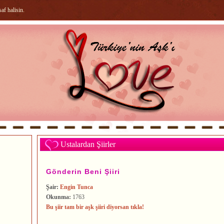
f halisin.
Ustalardan Şiirler
Gönderin Beni Şiiri
Şair:
Engin Tunca
Okunma:
1763
Bu şiir tam bir aşk şiiri diyorsan tıkla!