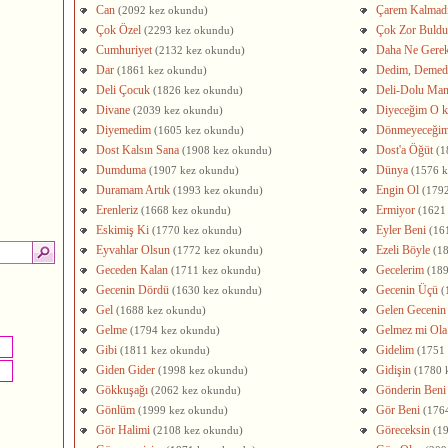
Can
Çarem Kalmad
(2092 kez okundu)
Çok Özel
Çok Zor Buld
(2293 kez okundu)
Cumhuriyet
Daha Ne Gere
(2132 kez okundu)
Dar
Dedim, Demed
(1861 kez okundu)
Deli Çocuk
Deli-Dolu Man
(1826 kez okundu)
Divane
Diyeceğim O k
(2039 kez okundu)
Diyemedim
Dönmeyeceği
(1605 kez okundu)
Dost Kalsın Sana
Dost'a Öğüt
(1908 kez okundu)
(1
Dumduma
Dünya
(1907 kez okundu)
(1576 
Duramam Artık
Engin Ol
(1993 kez okundu)
(179
Erenleriz
Ermiyor
(1668 kez okundu)
(1621
Eskimiş Ki
Eyler Beni
(1770 kez okundu)
(16
Eyvahlar Olsun
Ezeli Böyle
(1772 kez okundu)
(1
Geceden Kalan
Gecelerim
(1711 kez okundu)
(18
Gecenin Dördü
Gecenin Üçü
(1630 kez okundu)
(
Gel
Gelen Gecenin
(1688 kez okundu)
Gelme
Gelmez mi Ola
(1794 kez okundu)
Gibi
Gidelim
(1811 kez okundu)
(1751
Giden Gider
Gidişin
(1998 kez okundu)
(1780 
Gökkuşağı
Gönderin Beni
(2062 kez okundu)
Gönlüm
Gör Beni
(1999 kez okundu)
(176
Gör Halimi
Göreceksin
(2108 kez okundu)
(1