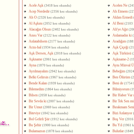
Acele Aşk
Acelen Ne
(3418 kez okundu)
(24
Acep Nerdedir
Ah Etmem
(2356 kez okundu)
(22
Ah O
Aklım Ermedi
(2326 kez okundu)
Al Aşkını
Al Beni
(2052 kez okundu)
(2103 
Alacağın Olsun
Ali'ye Ağıt
(2402 kez okundu)
(20
Anısı Var
Anlamadın ki
(2122 kez okundu)
Anlatabilsem
Aradığım
(2177 kez okundu)
(188
Arzu-hal
Aşk Çiçeği
(1934 kez okundu)
(21
Aşk Dersen, Aşk
Aşk Türküsü
(2018 kez okundu)
(
Aşkname
Aşkname-2
(2061 kez okundu)
(1
Ayna
Aynı Minval Ü
(1870 kez okundu)
Ayrılmayalım
Bebeğim
(2942 kez okundu)
(2024
Belki Gelirsin
Ben Ölürüm
(1967 kez okundu)
(
Bende Kalan
Beni de
(1939 kez okundu)
(1754 
Bilemedim
Bilmiyorum
(1864 kez okundu)
(1
Bilsen
Bir Haber Var 
(2058 kez okundu)
Bir Sevda ki
Bir Tek Sen mi
(2007 kez okundu)
Bir Umut
Bırakmam Sen
(2069 kez okundu)
Biteviye
Bizi Anlatıyor
(1842 kez okundu)
Bol Gelirli Şiir
Boş Ver
(1912 kez okundu)
(2016
Bu Şehir
Bu Yıl
(1900 kez okundu)
(1961 
Bulamazsın
Bulutlar
(1878 kez okundu)
(1849