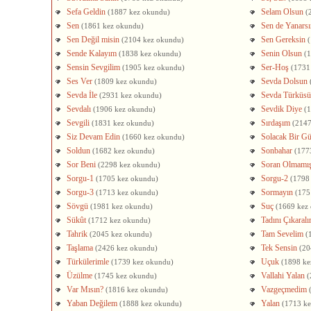
Sefa Geldin
Selam Olsun
(1887 kez okundu)
(
Sen
Sen de Yanarsı
(1861 kez okundu)
Sen Değil misin
Sen Gereksin
(2104 kez okundu)
Sende Kalayım
Senin Olsun
(1838 kez okundu)
(
Sensin Sevgilim
Ser-Hoş
(1905 kez okundu)
(1731
Ses Ver
Sevda Dolsun
(1809 kez okundu)
Sevda İle
Sevda Türküsü
(2931 kez okundu)
Sevdalı
Sevdik Diye
(1906 kez okundu)
(
Sevgili
Sırdaşım
(1831 kez okundu)
(2147
Siz Devam Edin
Solacak Bir G
(1660 kez okundu)
Soldun
Sonbahar
(1682 kez okundu)
(177
Sor Beni
Soran Olmamı
(2298 kez okundu)
Sorgu-1
Sorgu-2
(1705 kez okundu)
(1798
Sorgu-3
Sormayın
(1713 kez okundu)
(175
Sövgü
Suç
(1981 kez okundu)
(1669 kez
Sükût
Tadını Çıkaral
(1712 kez okundu)
Tahrik
Tam Sevelim
(2045 kez okundu)
(
Taşlama
Tek Sensin
(2426 kez okundu)
(20
Türkülerimle
Uçuk
(1739 kez okundu)
(1898 ke
Üzülme
Vallahi Yalan
(1745 kez okundu)
(
Var Mısın?
Vazgeçmedim
(1816 kez okundu)
Yaban Değilem
Yalan
(1888 kez okundu)
(1713 k