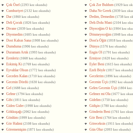
Çok Özel
Çok Zor Buldum
(2293 kez okundu)
(1929 kez o
Cumhuriyet
Daha Ne Gerek
(2132 kez okundu)
(2039 kez oku
Dar
Dedim, Demedim
(1860 kez okundu)
(1738 kez o
Deli Çocuk
Deli-Dolu Mani
(1826 kez okundu)
(2104 kez ok
Divane
Diyeceğim O ki
(2039 kez okundu)
(1904 kez oku
Diyemedim
Dönmeyeceğim
(1605 kez okundu)
(1848 kez oku
Dost Kalsın Sana
Dost'a Öğüt
(1908 kez okundu)
(1818 kez okundu
Dumduma
Dünya
(1906 kez okundu)
(1576 kez okundu)
Duramam Artık
Engin Ol
(1993 kez okundu)
(1791 kez okundu)
Erenleriz
Ermiyor
(1668 kez okundu)
(1620 kez okundu)
Eskimiş Ki
Eyler Beni
(1769 kez okundu)
(1615 kez okundu)
Eyvahlar Olsun
Ezeli Böyle
(1772 kez okundu)
(1817 kez okundu)
Geceden Kalan
Gecelerim
(1710 kez okundu)
(1896 kez okundu)
Gecenin Dördü
Gecenin Üçü
(1630 kez okundu)
(1992 kez okund
Gel
Gelen Gecenin Üçü
(1688 kez okundu)
(1804 kez
Gelme
Gelmez mi Ola
(1794 kez okundu)
(1677 kez oku
Gibi
Gidelim
(1811 kez okundu)
(1750 kez okundu)
Giden Gider
Gidişin
(1998 kez okundu)
(1780 kez okundu)
Gökkuşağı
Gönderin Beni
(2062 kez okundu)
(1761 kez oku
Gönlüm
Gör Beni
(1999 kez okundu)
(1764 kez okundu)
Gör Halimi
Göreceksin
(2108 kez okundu)
(1911 kez okundu)
Görememişim
Gün Olur
(1871 kez okundu)
(2093 kez okundu)