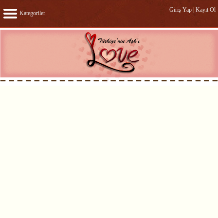
Giriş Yap
|
Kayıt Ol
Kategoriler