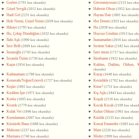
Gurbet
Güvenmiyorum
(1791 kez okundu)
(2125 kez oku
Güzel Sevgili
Haberin Olsun
(2012 kez okundu)
(1952 kez oku
Hadi Gel
Hayata Dair
(2231 kez okundu)
(1801 kez okundu
Hele Nenni, Güzel Nenni
Her Demet
(2039 kez okundu)
(1953 kez okundu)
Hikaye
Hu
(1795 kez okundu)
(2038 kez okundu)
Hu, Çekip Döndüğüm
Huysuz Gönlüm
(1632 kez okundu)
(1913 kez ok
İlahi Aşk
İnanamadım
(1990 kez okundu)
(2016 kez okundu
İnce Belli
İncitme Sakın
(2099 kez okundu)
(2182 kez okun
İnsanoğlu
İster misin
(1743 kez okundu)
(1717 kez okundu)
İsyanda Özüm
İtirafname
(1730 kez okundu)
(1922 kez okundu)
Kaçın
Kaldım, Daldım, Oldum, Ka
(1954 kez okundu)
okundu)
Katlanamam
Kayıp
(1788 kez okundu)
(1648 kez okundu)
Kemeraltı/Yeğen/Görevli
Kesinlikle
(1727 kez okundu)
(1702 kez okundu)
Keşke
Kime?
(1892 kez okundu)
(1751 kez okundu)
Kırıldım İşte
Kış Aşkı
(1971 kez okundu)
(1843 kez okundu)
Korku
Koşuk
(1695 kez okundu)
(2116 kez okundu)
Kronik
Kucak Kucak
(1779 kez okundu)
(2109 kez okun
Kulak Ver
Kulun Oldum
(1846 kez okundu)
(1961 kez okun
Kurtulamam
Küslük
(2007 kez okundu)
(2135 kez okundu)
Küstürdü Bana
Kutsal Emanetler
(1688 kez okundu)
(1683 kez o
Mahsuni
Mani
(2237 kez okundu)
(2226 kez okundu)
Marmara
Medet
(1740 kez okundu)
(1999 kez okundu)