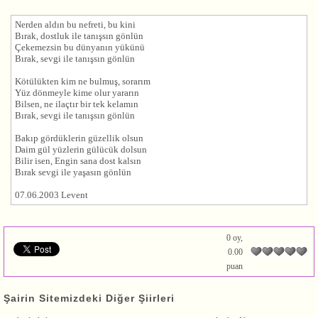
Nerden aldın bu nefreti, bu kini
Bırak, dostluk ile tanışsın gönlün
Çekemezsin bu dünyanın yükünü
Bırak, sevgi ile tanışsın gönlün
Kötülükten kim ne bulmuş, sorarım
Yüz dönmeyle kime olur yararın
Bilsen, ne ilaçtır bir tek kelamın
Bırak, sevgi ile tanışsın gönlün
Bakıp gördüklerin güzellik olsun
Daim gül yüzlerin gülücük dolsun
Bilir isen, Engin sana dost kalsın
Bırak sevgi ile yaşasın gönlün
07.06.2003 Levent
0 oy,
0.00
puan
Şairin Sitemizdeki Diğer Şiirleri