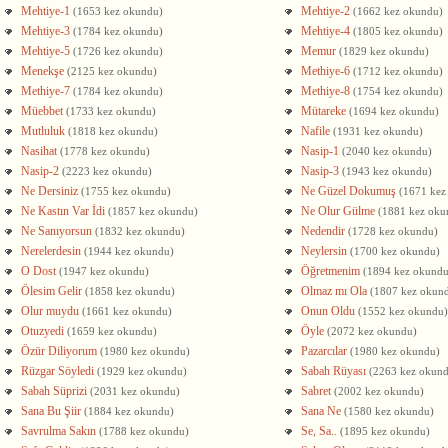
Mehtiye-1
Mehtiye-2
(1653 kez okundu)
(1662 kez okundu)
Mehtiye-3
Mehtiye-4
(1784 kez okundu)
(1805 kez okundu)
Mehtiye-5
Memur
(1726 kez okundu)
(1829 kez okundu)
Menekşe
Methiye-6
(2125 kez okundu)
(1712 kez okundu)
Methiye-7
Methiye-8
(1784 kez okundu)
(1754 kez okundu)
Müebbet
Mütareke
(1733 kez okundu)
(1694 kez okundu)
Mutluluk
Nafile
(1818 kez okundu)
(1931 kez okundu)
Nasihat
Nasip-1
(1778 kez okundu)
(2040 kez okundu)
Nasip-2
Nasip-3
(2223 kez okundu)
(1943 kez okundu)
Ne Dersiniz
Ne Güzel Dokumuş
(1755 kez okundu)
(1671 kez
Ne Kastın Var İdi
Ne Olur Gülme
(1857 kez okundu)
(1881 kez oku
Ne Sanıyorsun
Nedendir
(1832 kez okundu)
(1728 kez okundu)
Nerelerdesin
Neylersin
(1944 kez okundu)
(1700 kez okundu)
O Dost
Öğretmenim
(1947 kez okundu)
(1894 kez okundu
Ölesim Gelir
Olmaz mı Ola
(1858 kez okundu)
(1807 kez okun
Olur muydu
Onun Oldu
(1661 kez okundu)
(1552 kez okundu)
Otuzyedi
Öyle
(1659 kez okundu)
(2072 kez okundu)
Özür Diliyorum
Pazarcılar
(1980 kez okundu)
(1980 kez okundu)
Rüzgar Söyledi
Sabah Rüyası
(1929 kez okundu)
(2263 kez okun
Sabah Süprizi
Sabret
(2031 kez okundu)
(2002 kez okundu)
Sana Bu Şiir
Sana Ne
(1884 kez okundu)
(1580 kez okundu)
Savrulma Sakın
Se, Sa..
(1788 kez okundu)
(1895 kez okundu)