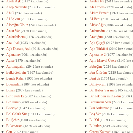
Acele Aşk
Acelen Ne
(3417 kez okundu)
(2411 kez okundu)
Acep Nerdedir
Ah Etmem
(2356 kez okundu)
(2270 kez okundu)
Ah O
Aklım Ermedi
(2325 kez okundu)
(1921 kez okun
Al Aşkını
Al Beni
(2051 kez okundu)
(2103 kez okundu)
Alacağın Olsun
Ali'ye Ağıt
(2402 kez okundu)
(2086 kez okundu)
Anısı Var
Anlamadın ki
(2120 kez okundu)
(2182 kez okund
Anlatabilsem
Aradığım
(2176 kez okundu)
(1880 kez okundu)
Arzu-hal
Aşk Çiçeği
(1933 kez okundu)
(2172 kez okundu)
Aşk Dersen, Aşk
Aşk Türküsü
(2018 kez okundu)
(2049 kez okund
Aşkname
Aşkname-2
(2061 kez okundu)
(1977 kez okundu
Ayna
Aynı Minval Üzere
(1870 kez okundu)
(2140 kez 
Ayrılmayalım
Bebeğim
(2942 kez okundu)
(2024 kez okundu)
Belki Gelirsin
Ben Ölürüm
(1967 kez okundu)
(2129 kez okundu
Bende Kalan
Beni de
(1938 kez okundu)
(1754 kez okundu)
Bilemedim
Bilmiyorum
(1864 kez okundu)
(1909 kez okundu
Bilsen
Bir Haber Var mı
(2057 kez okundu)
(2105 kez o
Bir Sevda ki
Bir Tek Sen mi Kaldın
(2007 kez okundu)
(2006 k
Bir Umut
Bırakmam Seni
(2069 kez okundu)
(2297 kez oku
Biteviye
Bizi Anlatıyor
(1842 kez okundu)
(1974 kez okun
Bol Gelirli Şiir
Boş Ver
(1911 kez okundu)
(2016 kez okundu)
Bu Şehir
Bu Yıl
(1900 kez okundu)
(1959 kez okundu)
Bulamazsın
Bulutlar
(1878 kez okundu)
(1849 kez okundu)
Can
Çarem Kalmadı
(2092 kez okundu)
(1829 kez oku