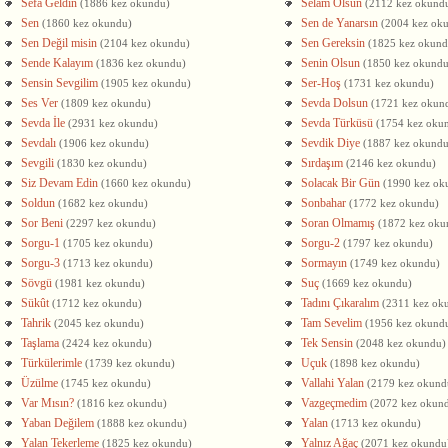
Sefa Geldin
Selam Olsun
(1886 kez okundu)
(2112 kez okund
Sen
Sen de Yanarsın
(1860 kez okundu)
(2004 kez ok
Sen Değil misin
Sen Gereksin
(2104 kez okundu)
(1825 kez okund
Sende Kalayım
Senin Olsun
(1836 kez okundu)
(1850 kez okundu
Sensin Sevgilim
Ser-Hoş
(1905 kez okundu)
(1731 kez okundu)
Ses Ver
Sevda Dolsun
(1809 kez okundu)
(1721 kez okun
Sevda İle
Sevda Türküsü
(2931 kez okundu)
(1754 kez oku
Sevdalı
Sevdik Diye
(1906 kez okundu)
(1887 kez okundu
Sevgili
Sırdaşım
(1830 kez okundu)
(2146 kez okundu)
Siz Devam Edin
Solacak Bir Gün
(1660 kez okundu)
(1990 kez ok
Soldun
Sonbahar
(1682 kez okundu)
(1772 kez okundu)
Sor Beni
Soran Olmamış
(2297 kez okundu)
(1872 kez oku
Sorgu-1
Sorgu-2
(1705 kez okundu)
(1797 kez okundu)
Sorgu-3
Sormayın
(1713 kez okundu)
(1749 kez okundu)
Sövgü
Suç
(1981 kez okundu)
(1669 kez okundu)
Sükût
Tadını Çıkaralım
(1712 kez okundu)
(2311 kez ok
Tahrik
Tam Sevelim
(2045 kez okundu)
(1956 kez okund
Taşlama
Tek Sensin
(2424 kez okundu)
(2048 kez okundu)
Türkülerimle
Uçuk
(1739 kez okundu)
(1898 kez okundu)
Üzülme
Vallahi Yalan
(1745 kez okundu)
(2179 kez okund
Var Mısın?
Vazgeçmedim
(1816 kez okundu)
(2072 kez okun
Yaban Değilem
Yalan
(1888 kez okundu)
(1713 kez okundu)
Yalan Tekerleme
Yalnız Ağaç
(1825 kez okundu)
(2071 kez okundu