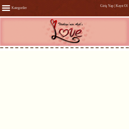
Giriş Yap
|
Kayıt Ol
Kategoriler