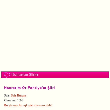
Ustalardan Şiirler
Hasretim Or Fahriye'm Şiiri
Şair:
Şair Hüsam
Okunma:
1508
Bu şiir tam bir aşk şiiri diyorsan tıkla!