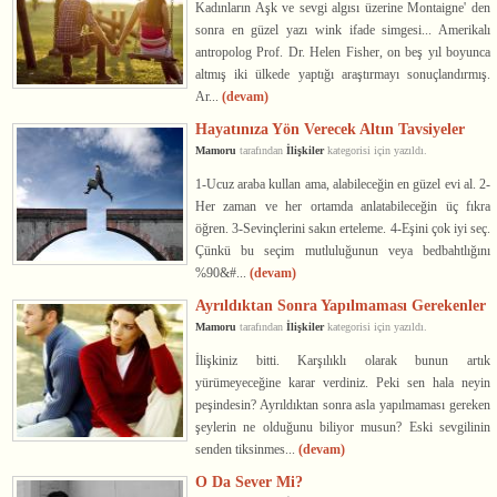
Kadınların Aşk ve sevgi algısı üzerine Montaigne' den
sonra en güzel yazı wink ifade simgesi... Amerikalı
antropolog Prof. Dr. Helen Fisher, on beş yıl boyunca
altmış iki ülkede yaptığı araştırmayı sonuçlandırmış.
Ar...
(devam)
Hayatınıza Yön Verecek Altın Tavsiyeler
Mamoru
tarafından
İlişkiler
kategorisi için yazıldı.
1-Ucuz araba kullan ama, alabileceğin en güzel evi al. 2-
Her zaman ve her ortamda anlatabileceğin üç fıkra
öğren. 3-Sevinçlerini sakın erteleme. 4-Eşini çok iyi seç.
Çünkü bu seçim mutluluğunun veya bedbahtlığını
%90&#...
(devam)
Ayrıldıktan Sonra Yapılmaması Gerekenler
Mamoru
tarafından
İlişkiler
kategorisi için yazıldı.
İlişkiniz bitti. Karşılıklı olarak bunun artık
yürümeyeceğine karar verdiniz. Peki sen hala neyin
peşindesin? Ayrıldıktan sonra asla yapılmaması gereken
şeylerin ne olduğunu biliyor musun? Eski sevgilinin
senden tiksinmes...
(devam)
O Da Sever Mi?