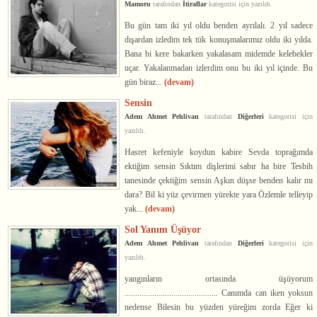
Mamoru
tarafından
İtiraflar
kategorisi için yazıldı.
Bu gün tam iki yıl oldu benden ayrılalı. 2 yıl sadece
dışardan izledim tek tük konuşmalarımız oldu iki yılda.
Bana bi kere bakarken yakalasam midemde kelebekler
uçar. Yakalanmadan izlerdim onu bu iki yıl içinde. Bu
gün biraz...
(devam)
Sensin
Adem Ahmet Pehlivan
tarafından
Diğerleri
kategorisi için
yazıldı.
Hasret kefeniyle koydun kabire Sevda toprağımda
ektiğim sensin Sıktım dişlerimi sabır ha bire Tesbih
tanesinde çektiğim sensin Aşkın düşse benden kalır mı
dara? Bil ki yüz çevirmen yürekte yara Özlemle telleyip
yak...
(devam)
Sol Yanım Üşüyor
Adem Ahmet Pehlivan
tarafından
Diğerleri
kategorisi için
yazıldı.
yangınların ortasında üşüyorum
............................................ Canımda can iken yoksun
nedense Bilesin bu yüzden yüreğim zorda Eğer ki