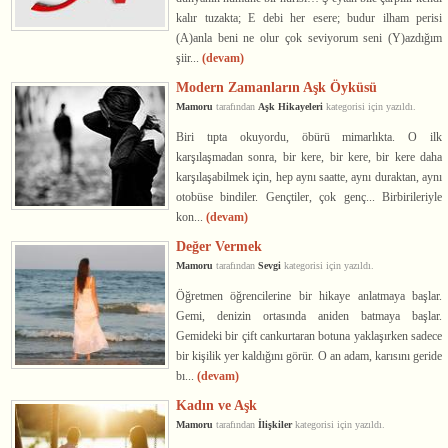
kalır tuzakta; E debi her esere; budur ilham perisi
(A)anla beni ne olur çok seviyorum seni (Y)azdığım
şiir...
(devam)
Modern Zamanların Aşk Öyküsü
Mamoru
tarafından
Aşk Hikayeleri
kategorisi için yazıldı.
Biri tıpta okuyordu, öbürü mimarlıkta. O ilk
karşılaşmadan sonra, bir kere, bir kere, bir kere daha
karşılaşabilmek için, hep aynı saatte, aynı duraktan, aynı
otobüse bindiler. Gençtiler, çok genç... Birbirileriyle
kon...
(devam)
Değer Vermek
Mamoru
tarafından
Sevgi
kategorisi için yazıldı.
Öğretmen öğrencilerine bir hikaye anlatmaya başlar.
Gemi, denizin ortasında aniden batmaya başlar.
Gemideki bir çift cankurtaran botuna yaklaşırken sadece
bir kişilik yer kaldığını görür. O an adam, karısını geride
bı...
(devam)
Kadın ve Aşk
Mamoru
tarafından
İlişkiler
kategorisi için yazıldı.