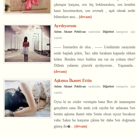
çıkmıştır karşına, sen hiç beklemezken, sen kendini
hazır hissetmezken, sen sevmek , aşık olmak nedir
bilmezken ansı...
(devam)
Ayrılıyorum
Adem Ahmet Pehlivan
tarafından
Diğerleri
kategorisi için
yazıldı.
------ İstemeden de olsa... ------ Gönlümün sarayında
senle başladı şölen, Tacı tahtı bıraktım kapında oldum
kölen. Benden önce buldun mu var mı yoluna ölen?
Dilinin yalanını çözerek ayrılıyorum... Yaşananla...
(devam)
Aşkıma İhanet Ettin
Adem Ahmet Pehlivan
tarafından
Diğerleri
kategorisi için
yazıldı.
Oysa ki ne sözler vermiştin bana Ben de inanmıştım
gerçekten sana Bir anda yok saydın bir anlasana Sen
benim aşkıma ihanet ettin Senin olsun uçsuz bucaksız
vaha Sakın ha karşıma çıkma bir daha Sen doğmada
güneş do�...
(devam)