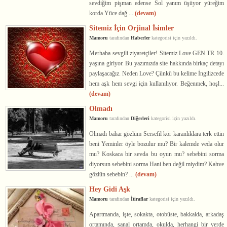
sevdiğim pişman edense Sol yanım üşüyor yüreğim
korda Yüce dağ ...
(devam)
Sitemiz İçin Orjinal İsimler
Mamoru
tarafından
Haberler
kategorisi için yazıldı.
Merhaba sevgili ziyaretçiler! Sitemiz Love.GEN.TR 10.
yaşına giriyor. Bu yazımızda site hakkında birkaç detayı
paylaşacağız. Neden Love? Çünkü bu kelime İngilizcede
hem aşk hem sevgi için kullanılıyor. Beğenmek, hoşl...
(devam)
Olmadı
Mamoru
tarafından
Diğerleri
kategorisi için yazıldı.
Olmadı bahar gözlüm Sersefil kör karanlıklara terk ettin
beni Yeminler öyle bozulur mu? Bir kalemde veda olur
mu? Koskaca bir sevda bu oyun mu? sebebini sorma
diyorsun sebebini sorma Hani ben değil miydim? Kahve
gözlün sebebin? ...
(devam)
Hey Gidi Aşk
Mamoru
tarafından
İtiraflar
kategorisi için yazıldı.
Apartmanda, işte, sokakta, otobüste, bakkalda, arkadaş
ortamında, sanal ortamda, okulda, herhangi bir yerde