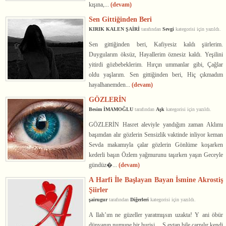
kışına,...
(devam)
Sen Gittiğinden Beri
KIRIK KALEN ŞAİRİ
tarafından
Sevgi
kategorisi için yazıldı.
Sen gittiğinden beri, Kafiyesiz kaldı şiirlerim.
Duygularım öksüz, Hayallerim öznesiz kaldı. Yeşilini
yitirdi gözbebeklerim. Hırçın ummanlar gibi, Çağlar
oldu yaşlarım. Sen gittiğinden beri, Hiç çıkmadım
hayalhanemden...
(devam)
GÖZLERİN
Besim İMAMOĞLU
tarafından
Aşk
kategorisi için yazıldı.
GÖZLERİN Hasret aleviyle yandığım zaman Aklımı
başımdan alır gözlerin Sensizlik vaktinde inliyor keman
Sevda makamıyla çalar gözlerin Gönlüme koşarken
kederli başın Özlem yağmurunu taşırken yaşın Geceyle
gündüz�...
(devam)
A Harfi İle Başlayan Bayan İsmine Akrostiş
Şiirler
şairugur
tarafından
Diğerleri
kategorisi için yazıldı.
A llah’ım ne güzeller yaratmışsın uzakta! Y ani öbür
dünyanın numune bir hurisi… Ş eytan bile çarpılır kendi