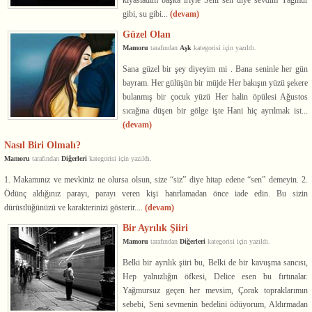
kıyasladım başka iriyle Seni sen diye sevdim Yağmur
gibi, su gibi...
(devam)
Güzel Olan
Mamoru
tarafından
Aşk
kategorisi için yazıldı.
Sana güzel bir şey diyeyim mi . Bana seninle her gün
bayram. Her gülüşün bir müjde Her bakışın yüzü şekere
bulanmış bir çocuk yüzü Her halin öpülesi Ağustos
sıcağına düşen bir gölge işte Hani hiç ayrılmak ist...
(devam)
Nasıl Biri Olmalı?
Mamoru
tarafından
Diğerleri
kategorisi için yazıldı.
1. Makamınız ve mevkiniz ne olursa olsun, size “siz” diye hitap edene “sen” demeyin. 2.
Ödünç aldığınız parayı, parayı veren kişi hatırlamadan önce iade edin. Bu sizin
dürüstlüğünüzü ve karakterinizi gösterir....
(devam)
Bir Ayrılık Şiiri
Mamoru
tarafından
Diğerleri
kategorisi için yazıldı.
Belki bir ayrılık şiiri bu, Belki de bir kavuşma sancısı,
Hep yalnızlığın öfkesi, Delice esen bu fırtınalar.
Yağmursuz geçen her mevsim, Çorak topraklarımın
sebebi, Seni sevmenin bedelini ödüyorum, Aldırmadan