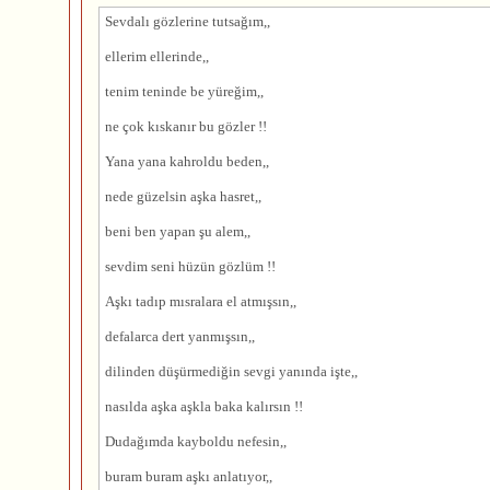
Sevdalı gözlerine tutsağım,,
ellerim ellerinde,,
tenim teninde be yüreğim,,
ne çok kıskanır bu gözler !!
Yana yana kahroldu beden,,
nede güzelsin
aşk
a hasret,,
beni ben yapan şu alem,,
sevdim seni hüzün gözlüm !!
Aşk
ı tadıp mısralara el atmışsın,,
defalarca dert yanmışsın,,
dilinden düşürmediğin sevgi yanında işte,,
nasılda
aşk
a
aşk
la baka kalırsın !!
Dudağımda kayboldu nefesin,,
buram buram
aşk
ı anlatıyor,,