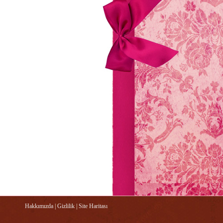
Hakkımızda
|
Gizlilik
|
Site Haritası