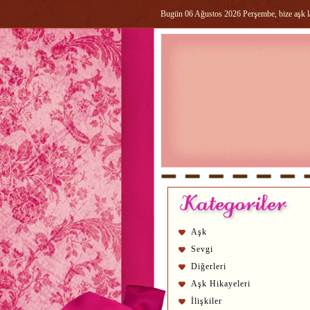
Bugün 06 Ağustos 2026 Perşembe, bize aşk laz
Aşk
Sevgi
Diğerleri
Aşk Hikayeleri
İlişkiler