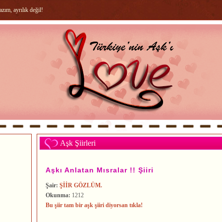
ım, ayrılık değil!
Aşk Şiirleri
Aşkı Anlatan Mısralar !! Şiiri
Şair:
ŞİİR GÖZLÜM.
Okunma:
1212
Bu şiir tam bir aşk şiiri diyorsan tıkla!