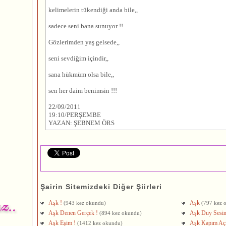
kelimelerin tükendiği anda bile,,
sadece seni bana sunuyor !!
Gözlerimden yaş gelsede,,
seni sevdiğim içindir,,
sana hükmüm olsa bile,,
sen her daim benimsin !!!
22/09/2011
19:10/PERŞEMBE
YAZAN: ŞEBNEM ÖRS
Şairin Sitemizdeki Diğer Şiirleri
Aşk !
Aşk
(943 kez okundu)
(797 kez 
Aşk Denen Gerçek !
Aşk Duy Sesi
(894 kez okundu)
Aşk Eşim !
Aşk Kapım Aç
(1412 kez okundu)