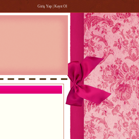
Giriş Yap
|
Kayıt Ol