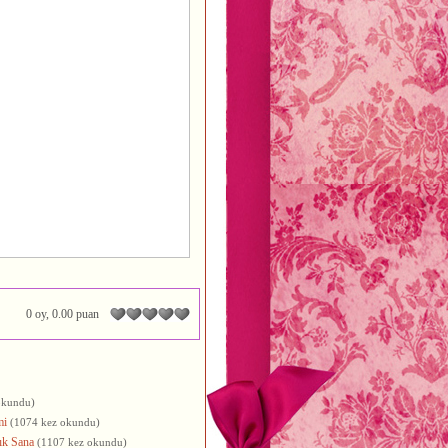
0 oy, 0.00 puan
okundu)
mi
(1074 kez okundu)
ık Sana
(1107 kez okundu)