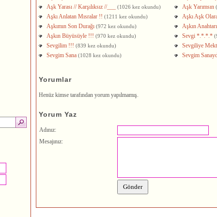
Aşk Yarası // Karşılıksız //___
Aşk Yarımsın
(1026 kez okundu)
Aşkı Anlatan Mısralar !!
Aşkı Aşk Olar
(1211 kez okundu)
Aşkımın Son Durağı
Aşkın Anahtarı
(972 kez okundu)
Aşkın Büyüsüyle !!!
Sevgi *.*.*.*
(970 kez okundu)
(
Sevgilim !!!
Sevgiliye Mektu
(839 kez okundu)
Sevgim Sana
Sevgim Sanay
(1028 kez okundu)
Yorumlar
Henüz kimse tarafından yorum yapılmamış.
Yorum Yaz
Adınız:
Mesajınız: