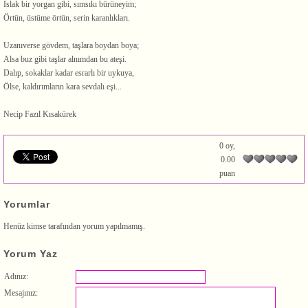
Islak bir yorgan gibi, sımsıkı bürüneyim;
Örtün, üstüme örtün, serin karanlıkları.
Uzanıverse gövdem, taşlara boydan boya;
Alsa buz gibi taşlar alnımdan bu ateşi.
Dalıp, sokaklar kadar esrarlı bir uykuya,
Ölse, kaldırımların kara sevdalı eşi...
Necip Fazıl Kısakürek
0 oy,
0.00
puan
Yorumlar
Henüz kimse tarafından yorum yapılmamış.
Yorum Yaz
Adınız:
Mesajınız: