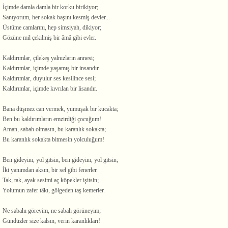
İçimde damla damla bir korku birikiyor;
Sanıyorum, her sokak başını kesmiş devler...
Üstüme camlarını, hep simsiyah, dikiyor;
Gözüne mil çekilmiş bir âmâ gibi evler.
Kaldırımlar, çilekeş yalnızların annesi;
Kaldırımlar, içimde yaşamış bir insandır.
Kaldırımlar, duyulur ses kesilince sesi;
Kaldırımlar, içimde kıvrılan bir lisandır.
Bana düşmez can vermek, yumuşak bir kucakta;
Ben bu kaldırımların emzirdiği çocuğum!
Aman, sabah olmasın, bu karanlık sokakta;
Bu karanlık sokakta bitmesin yolculuğum!
Ben gideyim, yol gitsin, ben gideyim, yol gitsin;
İki yanımdan aksın, bir sel gibi fenerler.
Tak, tak, ayak sesimi aç köpekler işitsin;
Yolumun zafer tâkı, gölgeden taş kemerler.
Ne sabahı göreyim, ne sabah görüneyim;
Gündüzler size kalsın, verin karanlıkları!