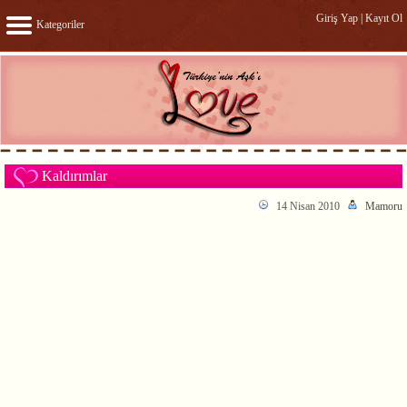
Giriş Yap
|
Kayıt Ol
Kategoriler
Kaldırımlar
14 Nisan 2010
Mamoru