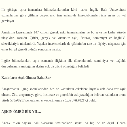
İlk görüşte aşka inananlara bilimadamlarından kötü haber. İngiliz Bath Üniversitesi
uzmanlarına, göre çiftlerin gerçek aşkı tam anlamıyla hissedebilmeleri için en az bir yıl
gerekiyor.
Araştırma kapsamında 147 çiftten gerçek aşkı tanımlamaları ve bu aşka ne kadar sürede
ulaştıkları soruldu. Çiftler, gerçek ve kusursuz aşkı, "ihtiras, samimiyet ve bağlılık"
sözcükleriyle nitelendirdi. Yapılan incelemelerde de çiftlerin bu tarz bir ilişkiye ulaşması için
en az bir yıl gerekli olduğu sonucuna varıldı.
İngiliz bilimadamları, aynı zamanda ilişkinin ilk dönemlerinde samimiyet ve bağlılık
duygularının sanıldığının aksine çok da güçlü olmadığını belirledi.
Kadınların Aşık Olması Daha Zor
Araştırmanın ilginç sonuçlarından biri de kadınların erkeklere kıyasla çok daha zor aşık
olması. Zira, araştırmaya göre, kusursuz ve gerçek bir aşk yaşadığını belirten kadınların oranı
yüzde 57&#8217;de kalırken erkeklerin oranı yüzde 67&#8217;i buldu.
AŞKIN ÖMRÜ BİR YIL...
Ancak aşkın sayısız hali olacağını savunanların sayısı da hiç de az değil. Geçen