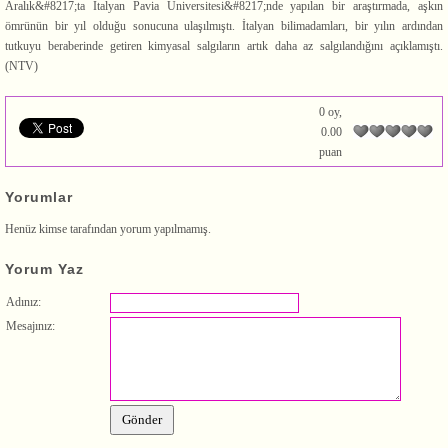
Aralık&#8217;ta İtalyan Pavia Üniversitesi&#8217;nde yapılan bir araştırmada, aşkın
ömrünün bir yıl olduğu sonucuna ulaşılmıştı. İtalyan bilimadamları, bir yılın ardından
tutkuyu beraberinde getiren kimyasal salgıların artık daha az salgılandığını açıklamıştı.
(NTV)
0 oy,
0.00
puan
Yorumlar
Henüz kimse tarafından yorum yapılmamış.
Yorum Yaz
Adınız:
Mesajınız: