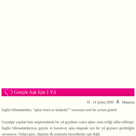
Gerçek Aşk İçin 1 Yıl
14 Şubat 2009
Mamoru
İngiliz bilimadamları, "aşkın ömrü ne kadardır?" sorusuna yeni bir yorum getirdi.
Geçmişte yapılan bazı araştırmalarda bir yıl geçtikten sonra aşkın sona erdiği iddia edilmişti.
İngiliz bilimadamlarıysa, gerçek ve kusursuz aşka ulaşmak için bir yıl geçmesi gerektiğini
savunuyor. Onlara göre, ilişkinin ilk aylarında hissedilenler aşk değil.