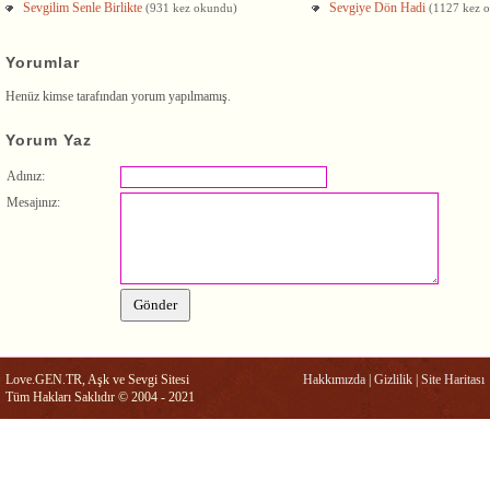
Sevgilim Senle Birlikte
Sevgiye Dön Hadi
(931 kez okundu)
(1127 kez 
Yorumlar
Henüz kimse tarafından yorum yapılmamış.
Yorum Yaz
Adınız:
Mesajınız:
Love.GEN.TR, Aşk ve Sevgi Sitesi
Hakkımızda
|
Gizlilik
|
Site Haritası
Tüm Hakları Saklıdır © 2004 - 2021