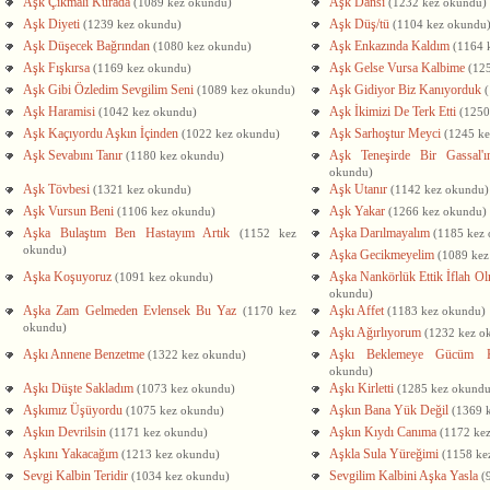
Aşk Çıkmalı Kurada
Aşk Dansı
(1089 kez okundu)
(1232 kez okundu)
Aşk Diyeti
Aşk Düş/tü
(1239 kez okundu)
(1104 kez okundu
Aşk Düşecek Bağrından
Aşk Enkazında Kaldım
(1080 kez okundu)
(1164 
Aşk Fışkırsa
Aşk Gelse Vursa Kalbime
(1169 kez okundu)
(12
Aşk Gibi Özledim Sevgilim Seni
Aşk Gidiyor Biz Kanıyorduk
(1089 kez okundu)
Aşk Haramisi
Aşk İkimizi De Terk Etti
(1042 kez okundu)
(1250
Aşk Kaçıyordu Aşkın İçinden
Aşk Sarhoştur Meyci
(1022 kez okundu)
(1245 k
Aşk Sevabını Tanır
Aşk Teneşirde Bir Gassal'
(1180 kez okundu)
okundu)
Aşk Tövbesi
Aşk Utanır
(1321 kez okundu)
(1142 kez okundu)
Aşk Vursun Beni
Aşk Yakar
(1106 kez okundu)
(1266 kez okundu)
Aşka Bulaştım Ben Hastayım Artık
Aşka Darılmayalım
(1152 kez
(1185 kez
okundu)
Aşka Gecikmeyelim
(1089 kez
Aşka Koşuyoruz
Aşka Nankörlük Ettik İflah O
(1091 kez okundu)
okundu)
Aşka Zam Gelmeden Evlensek Bu Yaz
Aşkı Affet
(1170 kez
(1183 kez okundu)
okundu)
Aşkı Ağırlıyorum
(1232 kez o
Aşkı Annene Benzetme
Aşkı Beklemeye Gücüm 
(1322 kez okundu)
okundu)
Aşkı Düşte Sakladım
Aşkı Kirletti
(1073 kez okundu)
(1285 kez okundu
Aşkımız Üşüyordu
Aşkın Bana Yük Değil
(1075 kez okundu)
(1369 
Aşkın Devrilsin
Aşkın Kıydı Canıma
(1171 kez okundu)
(1172 ke
Aşkını Yakacağım
Aşkla Sula Yüreğimi
(1213 kez okundu)
(1158 ke
Sevgi Kalbin Teridir
Sevgilim Kalbini Aşka Yasla
(1034 kez okundu)
(