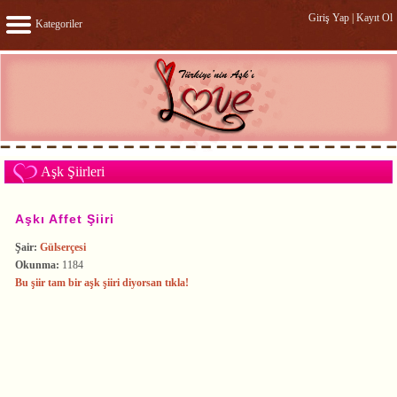
Giriş Yap
|
Kayıt Ol
Kategoriler
Aşk Şiirleri
Aşkı Affet Şiiri
Şair:
Gülserçesi
Okunma:
1184
Bu şiir tam bir aşk şiiri diyorsan tıkla!