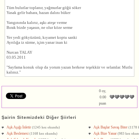
Tüm bulutlar toplanır, yağmurlar göğü söker
Yasak gelir bahara, hazan dalını büker
Yangınında kalırız,
aşk
ı ateşe verme
Bırak bizde yaşasın, ne olur köze serme
Yer yedi gökyüzünü, kıyamet koptu sanki
Ayrılığa iz sürme, içim yanar inan ki
Nurcan TALAY
03.05.2011
"Sayfama konuk olup da yorum yazan herkese teşekkür ve selamlar. Mutlu
kalınız."
0 oy,
0.00
puan
Şairin Sitemizdeki Diğer Şiirleri
Aşk Aşığı İnletir
Aşk Başlar Savaş Biter
(1245 kez okundu)
(1178 
Aşk Beslemesi
Aşk Bize Yanar
(1168 kez okundu)
(983 kez okun