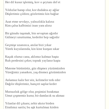
Her dil kusur işlermiş, kov o şeytanı def et
Yıldızlar harap olur, kor dudakta ay ağlar
Düşlerimiz çıldırır, gözlerimiz kin bağlar
Azat etme sevdayı, yalnızlıkla kalırız
Kim çalsa kalbimizi inan yara alırız
Bir günahı taşımak, bin sevaptan ağırdır
Gülmeyi unutturma, kederler hep sağırdır
Geçmişe uzanınca, anılar bizi yıkar
Yürek kuyularında, kin kine kurşun sıkar
Kaçak oluruz cana, aklımız kalmaz başta
Ruh perdesini çeker, toprak yaylanır kaşta
Mateme bürünürüz, güz düşmez yüzümüzden
Yüreğimiz yanarken, yaş dinmez gözümüzden
Anlamsız kalır her söz, kelimeler terk eder
Dağılır düşlerimiz, hançeri saplar keder
Mutsuzluk gölge olur, peşimizi bırakmaz
Umut çeşmemiz kurur, bir damlacık su akmaz
Yılanlar dil çıkarır, zehir akıtır birden
Etrafımız sarılır, bu
aşk
kurtulmaz kirden