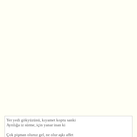
Yer yedi gökyüzünü, kıyamet koptu sanki
Ayrılığa iz sürme, için yanar inan ki
Çok pişman oluruz gel, ne olur
aşk
ı affet