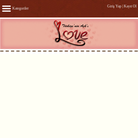
Giriş Yap
|
Kayıt Ol
Kategoriler