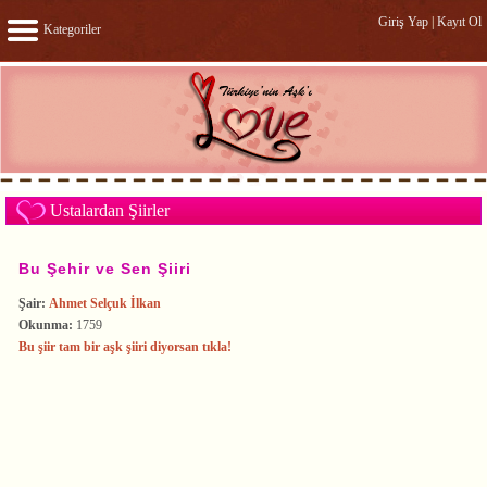
Giriş Yap
|
Kayıt Ol
Kategoriler
Ustalardan Şiirler
Bu Şehir ve Sen Şiiri
Şair:
Ahmet Selçuk İlkan
Okunma:
1759
Bu şiir tam bir aşk şiiri diyorsan tıkla!