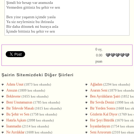
Şimdi bir hesap var aramızda
Vermeden gittiniz bu şehir ve sen
Ben yine yaşarım içimde yasla
Ya siz neylersiniz bu ihtirasla
Bir daha dönmek mi buraya asla
İçimde bittiniz bu şehir ve sen
0 oy,
0.00
puan
Şairin Sitemizdeki Diğer Şiirleri
Adımı Unut
Ağladım
(1873 kez okundu)
(2294 kez okundu)
Ansızın
Ararım Seni
(1809 kez okundu)
(1879 kez okundu
Beklesene
Ben Ayrılıkların Şairi
(1655 kez okundu)
(1852 ke
Beni Unutamazsın
Bir Sevda Denizi
(1785 kez okundu)
(1998 kez o
Bir Televole Masalı
Bir Yerden Sonra
(1615 kez okundu)
(1668 kez o
Bu Şehir ve Sen
Gözlerin Kal Diyor
(1758 kez okundu)
(1769 kez
Hatırla Aşkım
Her Şeyi Bitirdik
(2098 kez okundu)
(1670 kez o
İnanmadın
İsyanlardayım
(2114 kez okundu)
(1754 kez okun
Ne Ayrılıklar
Seni Arıyorum
(1608 kez okundu)
(2310 kez oku