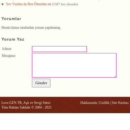
Sev Vurdun da Ben Ölmedim mi
(1587 kez okundu)
Yorumlar
Henüz kimse tarafından yorum yapılmamış.
Yorum Yaz
Adınız:
Mesajınız:
Love.GEN.TR, Aşk ve Sevgi Sitesi
Hakkımızda
|
Gizlilik
|
Site Haritası
Tüm Hakları Saklıdır © 2004 - 2021