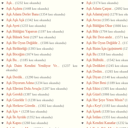
Aşk...
Aşk
(1232 kez okundu)
(1174 kez okundu)
Aşk Açılımı
Aşk Adamı Çarpar...
(1448 kez okundu)
(2692 ke
Aşk Adamı Derler Bana
Aşk Adamı(yım)
(1354 kez okundu)
(1278 kez ok
Aşk Aşk Aşk
Aşk Avcısı
(1342 kez okundu)
(1595 kez okundu)
Aşk Ayeti
Aşk Bildiğini Okur
(1233 kez okundu)
(1666 kez
Aşk Bildiğini Yaparsın
Aşk Bilir
(1197 kez okundu)
(1704 kez okundu)
Aşk Bilmek Seni
Aşk Bir Dest-andır...
(1297 kez okundu)
(1571 ke
Aşk Bir Oyun Değildir...
Aşk Bir Oyun Değildir 2..
(1506 kez okundu)
(11
Aşk Birlikteliği
Aşk Bizim İçin (ga)nimetti
(1393 kez okundu)
(12
Aşk Böceğim
Aşk Bu
(1674 kez okundu)
(1318 kez okundu)
Aşk Bu...
Aşk Bülbülü...
(1185 kez okundu)
(1542 kez oku
Aşk Daim Kendini Yeniliyor Ve...
Aşk Dedikleri
(1237 kez
(1245 kez okun
okundu)
Aşk Dedim...
(1265 kez okund
Aşk Derdik...
Aşk Diyarı
(1290 kez okundu)
(1140 kez okundu)
Aşk Diyorum Adına
Aşk Dürt Beni
(1234 kez okundu)
(1189 kez oku
Aşk Ellerimi Dolu Avuçla
Aşk Etkisi
(1207 kez okundu)
(1305 kez okundu)
Aşk Gerekli
Aşk Güzel
(1387 kez okundu)
(1066 kez okundu)
Aşk Güzeldir 1
Aşk Her Şeye Yeten Misin?
(1238 kez okundu)
(1
Aşk Herkese Göredir...
Aşk-ı Keyf
(1302 kez okundu)
(1183 kez okundu)
Aşk İçin +
Aşk İçmek
(1238 kez okundu)
(1330 kez okundu)
Aşk İle Ayrılık
Aşk İstilası
(1352 kez okundu)
(1355 kez okundu)
Aşk Kapısı
Aşk Kendini Kanatlar
(1260 kez okundu)
(1232 k