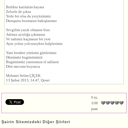
Birlikte katılalım hayata
Zelzele de çıksa
Yerle bir olsa da yeryüzümüz
Duruşunu bozmasın bakışlarımız
Sevgilim yazık olmasın bize
Adımız ayrılığa çıkmasın
Ve tadımız kaçmasın bir yere
Aynı yolun yolcusuyken kalplerimiz
Yani beraber yürüsün günlerimiz
Dünümüz bugünümüzü
Bugünümüz yarınımıza el sallasın
Dört mevsim boyunca
Mehmet Selim ÇİÇEK
13 Şubat 2013, 14.47, Qoser
0 oy,
0.00
puan
Şairin Sitemizdeki Diğer Şiirleri