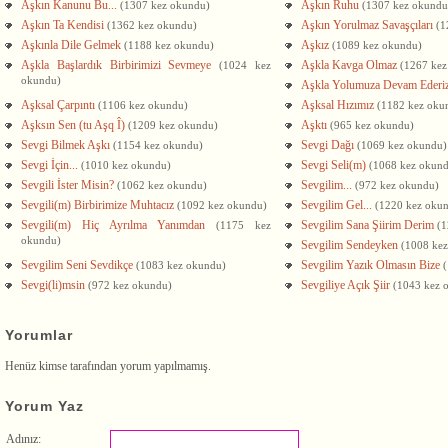
Aşkın Kanunu Bu...
Aşkın Ruhu
(1307 kez okundu)
(1307 kez okundu
Aşkın Ta Kendisi
Aşkın Yorulmaz Savaşçıları
(1362 kez okundu)
(1
Aşkınla Dile Gelmek
Aşkız
(1188 kez okundu)
(1089 kez okundu)
Aşkla Başlardık Birbirimizi Sevmeye
Aşkla Kavga Olmaz
(1024 kez
(1267 kez
okundu)
Aşkla Yolumuza Devam Ederi
Aşksal Çarpıntı
Aşksal Hızımız
(1106 kez okundu)
(1182 kez oku
Aşksın Sen (tu Aşq Î)
Aşktı
(1209 kez okundu)
(965 kez okundu)
Sevgi Bilmek Aşkı
Sevgi Dağı
(1154 kez okundu)
(1069 kez okundu)
Sevgi İçin...
Sevgi Seli(m)
(1010 kez okundu)
(1068 kez okun
Sevgili İster Misin?
Sevgilim...
(1062 kez okundu)
(972 kez okundu)
Sevgili(m) Birbirimize Muhtacız
Sevgilim Gel...
(1092 kez okundu)
(1220 kez oku
Sevgili(m) Hiç Ayrılma Yanımdan
Sevgilim Sana Şiirim Derim
(1175 kez
(1
okundu)
Sevgilim Sendeyken
(1008 ke
Sevgilim Seni Sevdikçe
Sevgilim Yazık Olmasın Bize
(1083 kez okundu)
Sevgi(li)msin
Sevgiliye Açık Şiir
(972 kez okundu)
(1043 kez 
Yorumlar
Henüz kimse tarafından yorum yapılmamış.
Yorum Yaz
Adınız: