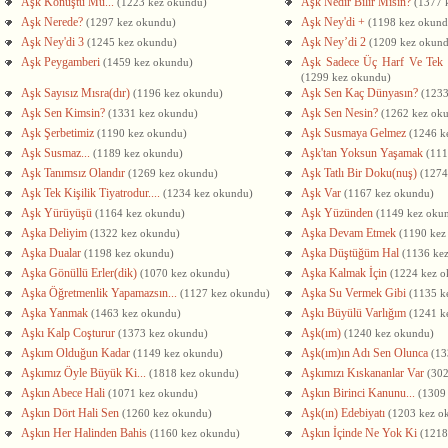
Aşk Konuştu Mu...
Aşk Nedir Bilir Misin?
(1223 kez okundu)
(1377 
Aşk Nerede?
Aşk Ney'di +
(1297 kez okundu)
(1198 kez okund
Aşk Ney'di 3
Aşk Ney’di 2
(1245 kez okundu)
(1209 kez okun
Aşk Peygamberi
Aşk Sadece Üç Harf Ve Tek H
(1459 kez okundu)
(1299 kez okundu)
Aşk Sayısız Mısra(dır)
Aşk Sen Kaç Dünyasın?
(1196 kez okundu)
(1233
Aşk Sen Kimsin?
Aşk Sen Nesin?
(1331 kez okundu)
(1262 kez ok
Aşk Şerbetimiz
Aşk Susmaya Gelmez
(1190 kez okundu)
(1246 k
Aşk Susmaz...
Aşk'tan Yoksun Yaşamak
(1189 kez okundu)
(111
Aşk Tanımsız Olandır
Aşk Tatlı Bir Doku(nuş)
(1269 kez okundu)
(1274
Aşk Tek Kişilik Tiyatrodur....
Aşk Var
(1234 kez okundu)
(1167 kez okundu)
Aşk Yürüyüşü
Aşk Yüzünden
(1164 kez okundu)
(1149 kez oku
Aşka Deliyim
Aşka Devam Etmek
(1322 kez okundu)
(1190 kez
Aşka Dualar
Aşka Düştüğüm Hal
(1198 kez okundu)
(1136 ke
Aşka Gönüllü Erler(dik)
Aşka Kalmak İçin
(1070 kez okundu)
(1224 kez 
Aşka Öğretmenlik Yapamazsın...
Aşka Su Vermek Gibi
(1127 kez okundu)
(1135 k
Aşka Yanmak
Aşkı Büyülü Varlığım
(1463 kez okundu)
(1241 k
Aşkı Kalp Coşturur
Aşk(ım)
(1373 kez okundu)
(1240 kez okundu)
Aşkım Olduğun Kadar
Aşk(ım)ın Adı Sen Olunca
(1149 kez okundu)
(13
Aşkımız Öyle Büyük Ki...
Aşkımızı Kıskananlar Var
(1818 kez okundu)
(30
Aşkın Abece Hali
Aşkın Birinci Kanunu...
(1071 kez okundu)
(1309
Aşkın Dört Hali Sen
Aşk(ın) Edebiyatı
(1260 kez okundu)
(1203 kez o
Aşkın Her Halinden Bahis
Aşkın İçinde Ne Yok Ki
(1160 kez okundu)
(1218