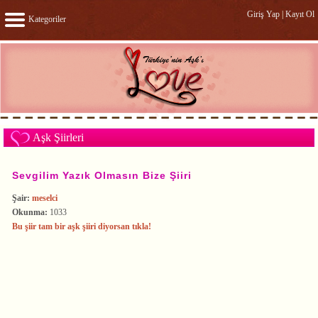
Giriş Yap
|
Kayıt Ol
Kategoriler
Aşk Şiirleri
Sevgilim Yazık Olmasın Bize Şiiri
Şair:
meselci
Okunma:
1033
Bu şiir tam bir aşk şiiri diyorsan tıkla!