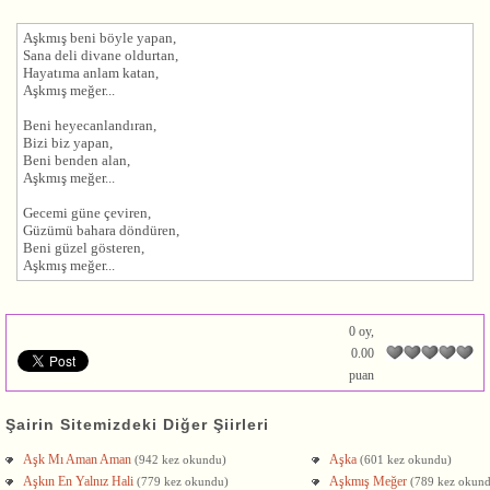
Aşk
mış beni böyle yapan,
Sana deli divane oldurtan,
Hayatıma anlam katan,
Aşk
mış meğer...
Beni heyecanlandıran,
Bizi biz yapan,
Beni benden alan,
Aşk
mış meğer...
Gecemi güne çeviren,
Güzümü bahara döndüren,
Beni güzel gösteren,
Aşk
mış meğer...
0 oy,
0.00
puan
Şairin Sitemizdeki Diğer Şiirleri
Aşk Mı Aman Aman
Aşka
(942 kez okundu)
(601 kez okundu)
Aşkın En Yalnız Hali
Aşkmış Meğer
(779 kez okundu)
(789 kez okun