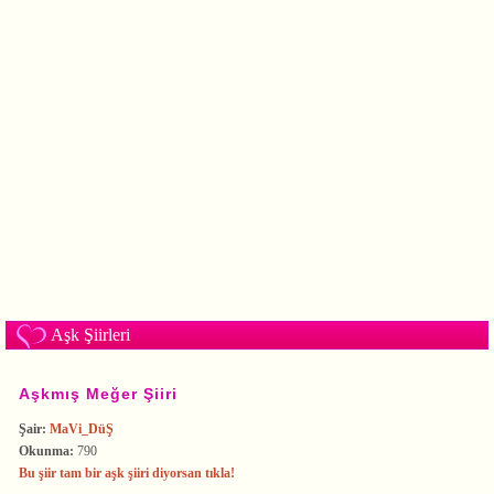
Aşk Şiirleri
Aşkmış Meğer Şiiri
Şair:
MaVi_DüŞ
Okunma:
790
Bu şiir tam bir aşk şiiri diyorsan tıkla!