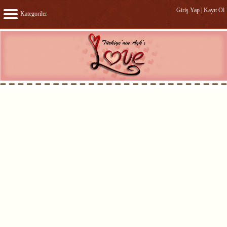
Giriş Yap
|
Kayıt Ol
Kategoriler