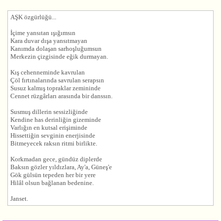
AŞK
özgürlüğü...
İçime yansıtan ışığımsın
Kara duvar dışa yansıtmayan
Kanımda dolaşan sarhoşluğumsun
Merkezin çizgisinde eğik durmayan.
Kış cehenneminde kavrulan
Çöl fırtınalarında savrulan serapsın
Susuz kalmış topraklar zemininde
Cennet rüzgârları arasında bir danssın.
Susmuş dillerin sessizliğinde
Kendine has derinliğin gizeminde
Varlığın en kutsal erişiminde
Hissettiğin sevginin enerjisinde
Bitmeyecek raksın ritmi birlikte.
Korkmadan gece, gündüz diplerde
Baksın gözler yıldızlara, Ay'a, Güneş'e
Gök gülsün tepeden her bir yere
Hilâl olsun bağlanan bedenine.
Janset.