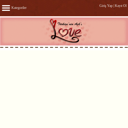
Giriş Yap
|
Kayıt Ol
Kategoriler