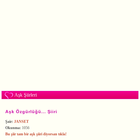
Aşk Şiirleri
Aşk Özgürlüğü... Şiiri
Şair:
JANSET
Okunma:
1056
Bu şiir tam bir aşk şiiri diyorsan tıkla!